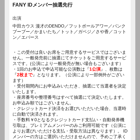
FANY IDメンバー抽選先行
出演
中田カウス 漫才のDENDO／フットボールアワー／パンク
ブーブー／かまいたち／トット／ガベジ／さや香／コット
ン／エバース
・この受付は良いお席をご用意するサービスではございま
せん。一般発売前に抽選にてチケットをご用意するサービ
スです。(公演により一般発売が無い場合もございます）
・1回のお申込で申込可能な公演数は『
1公演
』、枚数は
『
2枚まで
』となります。（公演により一部例外がござい
ます）
・受付期間内にお申込みいただき、抽選にて当選者を決定
いたします。
・座席番号や整理番号はすべて抽選にて決定いたします。
お申込み順ではございません。
・クレジットカード決済をお選びいただいた場合、当選時
に自動で決済されます。
・手数料￥0となるクレジットカード支払い・自動発券機
引取は、プレミアムメンバーのみご利用可能です（公演に
よりお選びいただける支払・受取方法は異なります）。 ID
メンバーの方はご選択いただけませんので、予めご了承く