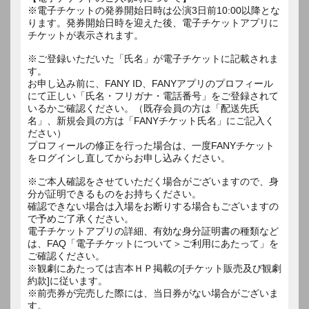
※電子チケットの発券開始日時は公演3日前10:00以降とな
ります。発券開始日時を迎えた後、電子チケットアプリに
チケットが表示されます。
※ご登録いただいた「氏名」が電子チケットに記載されま
す。
お申し込み前に、FANY ID、FANYアプリのプロフィール
にて正しい「氏名・フリガナ・電話番号」をご登録されて
いるかご確認ください。（既存会員の方は「配送先氏
名」、新規会員の方は「FANYチケット氏名」にご記入く
ださい）
プロフィールの修正を行った場合は、一度FANYチケット
をログインし直してからお申し込みください。
※ご本人確認をさせていただく場合がございますので、身
分が証明できるものをお持ちください。
確認できない場合は入場をお断りする場合もございますの
で予めご了承ください。
電子チケットアプリの詳細、有効な身分証明書の種類など
は、FAQ「電子チケットについて＞ご利用にあたって」を
ご確認ください。
※観劇にあたっては吉本ＨＰ掲載の[チケット販売及び観劇
約款]に従います。
※前売券が完売した際には、当日券がない場合がございま
す。