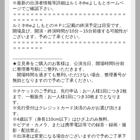
※最新の出演者情報等詳細はルミネtheよしもとホームペ
ージでご確認下さい。
＝＝＝＝＝＝＝＝＝＝＝＝＝＝＝＝＝＝＝＝＝＝＝＝＝＝
＝＝＝＝＝＝＝
ルミネtheよしもとのＨＰに記載の終演予定は目安です。
開場及び、開演・終演時間が10分～15分前後する可能性が
ございます。予めご了承ください。
＝＝＝＝＝＝＝＝＝＝＝＝＝＝＝＝＝＝＝＝＝＝＝＝＝＝
＝＝＝＝＝＝＝
--------------------------------
★立見券をご購入のお客様は、公演当日、開場時間5分前
に整理番号順にご整列いただきます。
開場時間を過ぎても整列いただけない場合、整理番号が
無効となりますので予めご了承ください。
--------------------------------
※チケットのご予約は、先行申込：お一人様1回につき2枚
まで、一般販売：お一人様1回につき10枚までとなりま
す。
※先行受付はクレジットカード決済のみがお選び頂けま
す。
※4歳以下（身長110cm以下）はひざ上のみ無料。
※ビデオ・カメラ、または携帯電話等での録音・録画・撮
影・配信禁止。
※出演者は変更になる場合がございますので予めご了承下