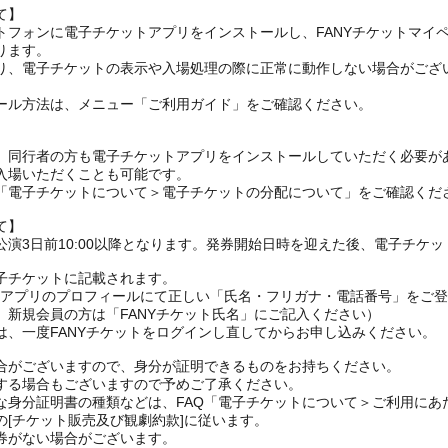
て】
トフォンに電子チケットアプリをインストールし、FANYチケットマイ
ります。
り、電子チケットの表示や入場処理の際に正常に動作しない場合がござ
ール方法は、メニュー「ご利用ガイド」をご確認ください。
、同行者の方も電子チケットアプリをインストールしていただく必要が
入場いただくことも可能です。
の「電子チケットについて＞電子チケットの分配について」をご確認くだ
て】
演3日前10:00以降となります。発券開始日時を迎えた後、電子チケ
子チケットに記載されます。
FANYアプリのプロフィールにて正しい「氏名・フリガナ・電話番号」を
、新規会員の方は「FANYチケット氏名」にご記入ください）
は、一度FANYチケットをログインし直してからお申し込みください
合がございますので、身分が証明できるものをお持ちください。
する場合もございますので予めご了承ください。
な身分証明書の種類などは、FAQ「電子チケットについて＞ご利用にあ
[チケット販売及び観劇約款]に従います。
券がない場合がございます。