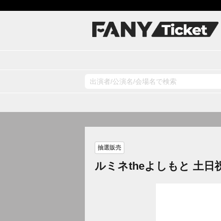
抽選販売
ルミネtheよしもと 土