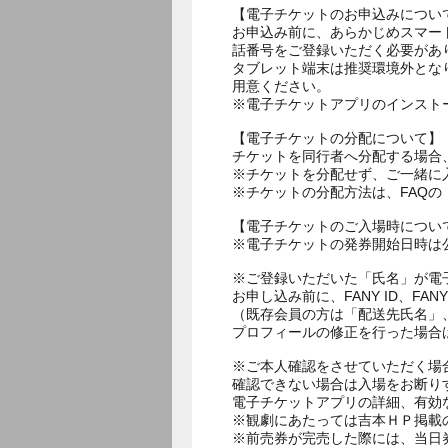
【電子チケットのお申込みについ
お申込み前に、あらかじめスマー
話番号をご登録いただく必要があ
タブレット端末は推奨環境外とな
用意ください。
※電子チケットアプリのインスト
【電子チケットの分配について】
チケットを同行者へ分配する場合
※チケットを分配せず、ご一緒に
※チケットの分配方法は、FAQ
【電子チケットのご入場時につい
※電子チケットの発券開始日時は公
※ご登録いただいた「氏名」が電
お申し込み前に、FANY ID、
（既存会員の方は「配送先氏名」
プロフィールの修正を行った場合
※ご本人確認をさせていただく場
確認できない場合は入場をお断り
電子チケットアプリの詳細、有効
※観劇にあたっては吉本ＨＰ掲載の
※前売券が完売した際には、当日