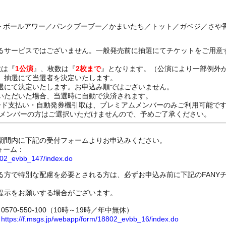
ットボールアワー／パンクブーブー／かまいたち／トット／ガベジ／さや
るサービスではございません。一般発売前に抽選にてチケットをご用意
数は『
1公演
』、枚数は『
2枚まで
』となります。（公演により一部例外
、抽選にて当選者を決定いたします。
選にて決定いたします。お申込み順ではございません。
いただいた場合、当選時に自動で決済されます。
ード支払い・自動発券機引取は、プレミアムメンバーのみご利用可能で
Dメンバーの方はご選択いただけませんので、予めご了承ください。
期間内に下記の受付フォームよりお申込みください。
ォーム：
8802_evbb_147/index.do
る方で特別な配慮を必要とされる方は、必ずお申込み前に下記のFANY
提示をお願いする場合がございます。
70-550-100（10時～19時／年中無休）
ム
https://f.msgs.jp/webapp/form/18802_evbb_16/index.do