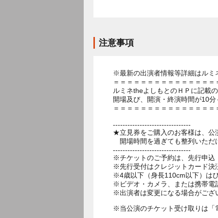
注意事項
※最新の出演者情報等詳細はルミネ
＝＝＝＝＝＝＝＝＝＝＝＝＝＝＝
ルミネtheよしもとのＨＰに記載
開場及び、開演・終演時間が10分
＝＝＝＝＝＝＝＝＝＝＝＝＝＝＝
--------------------------------
★立見券をご購入のお客様は、公
開場時間を過ぎても整列いただけ
--------------------------------
※チケットのご予約は、先行申込：
※先行受付はクレジットカード決
※4歳以下（身長110cm以下）は
※ビデオ・カメラ、または携帯電
※出演者は変更になる場合がござ
※当公演のチケット受け取りは「