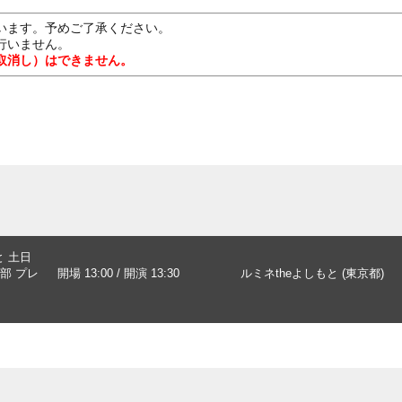
います。予めご了承ください。
行いません。
取消し）はできません。
と 土日
部 プレ
開場 13:00 / 開演 13:30
ルミネtheよしもと (東京都)