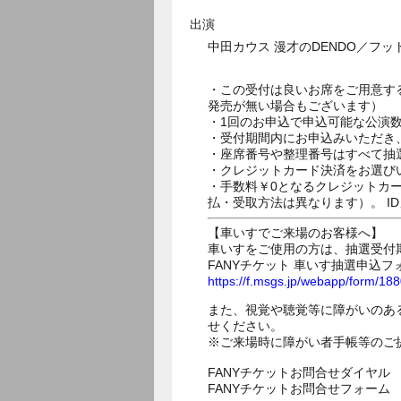
出演
中田カウス 漫才のDENDO／フ
・この受付は良いお席をご用意す
発売が無い場合もございます）
・1回のお申込で申込可能な公演
・受付期間内にお申込みいただき
・座席番号や整理番号はすべて抽
・クレジットカード決済をお選び
・手数料￥0となるクレジットカ
払・受取方法は異なります）。 I
【車いすでご来場のお客様へ】
車いすをご使用の方は、抽選受付
FANYチケット 車いす抽選申込フ
https://f.msgs.jp/webapp/form/1
また、視覚や聴覚等に障がいのあ
せください。
※ご来場時に障がい者手帳等のご
FANYチケットお問合せダイヤル 05
FANYチケットお問合せフォー