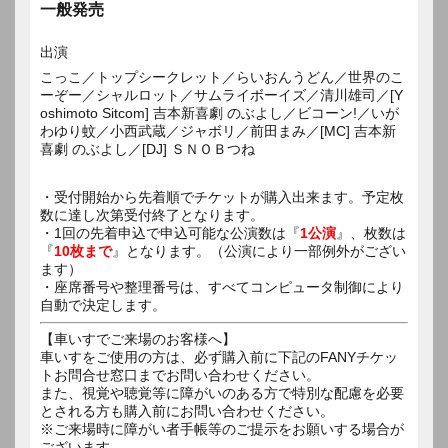
一般発売
出演
こっこ／トップシークレット／らいおんうどん／世界のこ
ーぞー／シャルロット／サムライボーイズ／清川雄司／[Y
oshimoto Sitcom] 吉本新喜劇 のぶよし／ビコーン!／いが
わゆり蚊／小西武蔵／ジャボリ／前田まみ／[MC] 吉本新
喜劇 のぶよし／[DJ] ＳＮＯＢつね
・受付開始から先着順でチケットが購入出来ます。予定枚
数に達し次第受付終了となります。
・1回の先着申込で申込可能な公演数は『
1公演
』、枚数は
『
10枚まで
』となります。（公演により一部例外がござい
ます）
・座席番号や整理番号は、すべてコンピュータ制御により
自動で決定します。
【車いすでご来場のお客様へ】
車いすをご使用の方は、必ず購入前に下記のFANYチケッ
トお問合せ窓口までお問い合わせください。
また、視覚や聴覚等に障がいのある方で特別な配慮を必要
とされる方も購入前にお問い合わせください。
※ご来場時に障がい者手帳等のご提示をお願いする場合が
ございます。