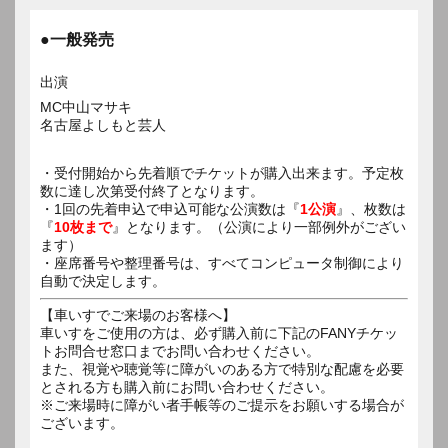
●一般発売
出演
MC中山マサキ
名古屋よしもと芸人
・受付開始から先着順でチケットが購入出来ます。予定枚
数に達し次第受付終了となります。
・1回の先着申込で申込可能な公演数は『
1公演
』、枚数は
『
10枚まで
』となります。（公演により一部例外がござい
ます）
・座席番号や整理番号は、すべてコンピュータ制御により
自動で決定します。
【車いすでご来場のお客様へ】
車いすをご使用の方は、必ず購入前に下記のFANYチケッ
トお問合せ窓口までお問い合わせください。
また、視覚や聴覚等に障がいのある方で特別な配慮を必要
とされる方も購入前にお問い合わせください。
※ご来場時に障がい者手帳等のご提示をお願いする場合が
ございます。