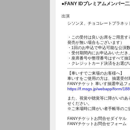
●FANY IDプレミアムメンバー
出演
シソンヌ、チョコレートプラネッ
・この受付は良いお席をご用意す
発売が無い場合もございます）
・1回のお申込で申込可能な公演
・受付期間内にお申込みいただき
・座席番号や整理番号はすべて抽
・クレジットカード決済をお選び
【車いすでご来場のお客様へ】
車いすをご使用の方は、抽選受付
FANYチケット 車いす抽選申込フ
https://f.msgs.jp/webapp/form/1
また、視覚や聴覚等に障がいのあ
せください。
※ご来場時に障がい者手帳等のご
FANYチケットお問合せダイヤル 05
FANYチケットお問合せフォー