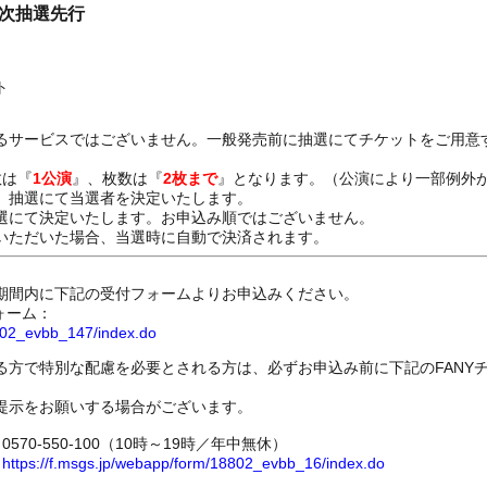
二次抽選先行
ト
るサービスではございません。一般発売前に抽選にてチケットをご用意
数は『
1公演
』、枚数は『
2枚まで
』となります。（公演により一部例外
、抽選にて当選者を決定いたします。
選にて決定いたします。お申込み順ではございません。
いただいた場合、当選時に自動で決済されます。
期間内に下記の受付フォームよりお申込みください。
ォーム：
8802_evbb_147/index.do
る方で特別な配慮を必要とされる方は、必ずお申込み前に下記のFANY
提示をお願いする場合がございます。
70-550-100（10時～19時／年中無休）
ム
https://f.msgs.jp/webapp/form/18802_evbb_16/index.do