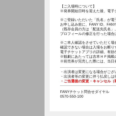
【ご入場時について】
※発券開始日時を迎えた後、電子
※ご登録いただいた「氏名」が電
お申し込み前に、FANY ID、
（既存会員の方は「配送先氏名」
プロフィールの修正を行った場合
※ご本人確認をさせていただく場
確認できない場合は入場をお断り
電子チケットアプリの詳細、有効
※観劇にあたっては吉本ＨＰ掲載の
※前売券が完売した際には、当日
・出演者は変更になる場合がござ
・出演者等の変更に伴う払戻しは
・ご当選後の変更・キャンセル（
FANYチケット問合せダイヤル
0570-550-100