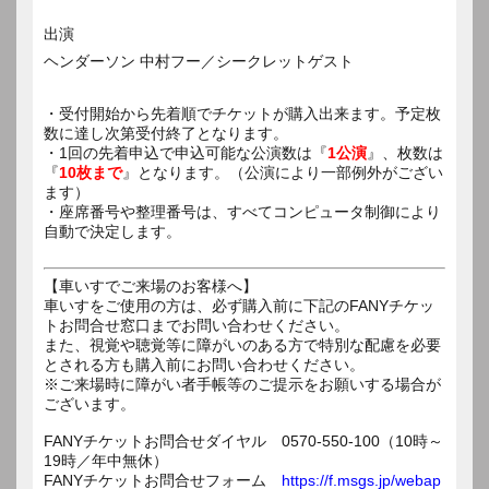
出演
ヘンダーソン 中村フー／シークレットゲスト
・受付開始から先着順でチケットが購入出来ます。予定枚
数に達し次第受付終了となります。
・1回の先着申込で申込可能な公演数は『
1公演
』、枚数は
『
10枚まで
』となります。（公演により一部例外がござい
ます）
・座席番号や整理番号は、すべてコンピュータ制御により
自動で決定します。
【車いすでご来場のお客様へ】
車いすをご使用の方は、必ず購入前に下記のFANYチケッ
トお問合せ窓口までお問い合わせください。
また、視覚や聴覚等に障がいのある方で特別な配慮を必要
とされる方も購入前にお問い合わせください。
※ご来場時に障がい者手帳等のご提示をお願いする場合が
ございます。
FANYチケットお問合せダイヤル 0570-550-100（10時～
19時／年中無休）
FANYチケットお問合せフォーム
https://f.msgs.jp/webap