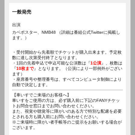
一般発売
出演
カベポスター、NMB48 （詳細は番組公式Twitterに掲載し
ます。）
・受付開始から先着順でチケットが購入出来ます。予定枚
数に達し次第受付終了となります。
・1回の先着申込で申込可能な公演数は『
1公演
』、枚数は
『
10枚まで
』となります。（公演により一部例外がござい
ます）
・座席番号や整理番号は、すべてコンピュータ制御により
自動で決定します。
【車いすでご来場のお客様へ】
車いすをご使用の方は、必ず購入前に下記のFANYチケッ
トお問合せ窓口までお問い合わせください。
また、視覚や聴覚等に障がいのある方で特別な配慮を必要
とされる方も購入前にお問い合わせください。
※ご来場時に障がい者手帳等のご提示をお願いする場合が
ございます。