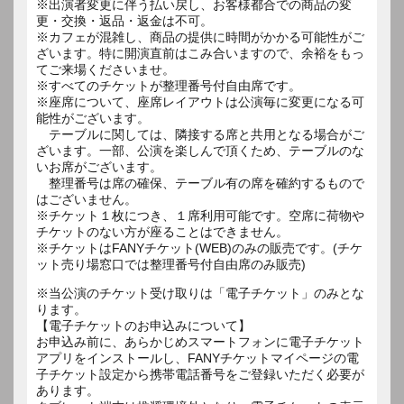
※出演者変更に伴う払い戻し、お客様都合での商品の変
更・交換・返品・返金は不可。
※カフェが混雑し、商品の提供に時間がかかる可能性がご
ざいます。特に開演直前はこみ合いますので、余裕をもっ
てご来場くださいませ。
※すべてのチケットが整理番号付自由席です。
※座席について、座席レイアウトは公演毎に変更になる可
能性がございます。
テーブルに関しては、隣接する席と共用となる場合がご
ざいます。一部、公演を楽しんで頂くため、テーブルのな
いお席がございます。
整理番号は席の確保、テーブル有の席を確約するもので
はございません。
※チケット１枚につき、１席利用可能です。空席に荷物や
チケットのない方が座ることはできません。
※チケットはFANYチケット(WEB)のみの販売です。(チケ
ット売り場窓口では整理番号付自由席のみ販売)
※当公演のチケット受け取りは「電子チケット」のみとな
ります。
【電子チケットのお申込みについて】
お申込み前に、あらかじめスマートフォンに電子チケット
アプリをインストールし、FANYチケットマイページの電
子チケット設定から携帯電話番号をご登録いただく必要が
あります。