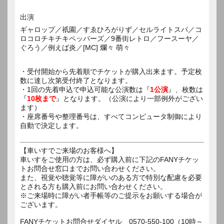
出演
ギャロップ／祇園／すゑひろがりず／セルライトスパ／コ
ロコロチキチキペッパーズ／9番街レトロ／フースーヤ／
ぐろう／例えば炎／[MC] 爛々 萌々
・受付開始から先着順でチケットが購入出来ます。予定枚
数に達し次第受付終了となります。
・1回の先着申込で申込可能な公演数は『
1公演
』、枚数は
『
10枚まで
』となります。（公演により一部例外がござい
ます）
・座席番号や整理番号は、すべてコンピュータ制御により
自動で決定します。
【車いすでご来場のお客様へ】
車いすをご使用の方は、必ず購入前に下記のFANYチケッ
トお問合せ窓口までお問い合わせください。
また、視覚や聴覚等に障がいのある方で特別な配慮を必要
とされる方も購入前にお問い合わせください。
※ご来場時に障がい者手帳等のご提示をお願いする場合が
ございます。
FANYチケットお問合せダイヤル 0570-550-100（10時～