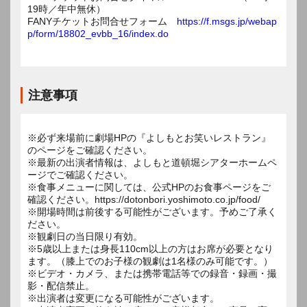
19時／年中無休）
FANYチケットお問合せフォーム
https://f.msgs.jp/webap
p/form/18802_evbb_16/index.do
注意事項
※必ず来場前に劇場HPの『よしもとお笑いレストラン』
のページをご確認ください。
※最新の出演者情報は、よしもと道頓堀シアターホームペ
ージでご確認ください。
※食事メニューに関しては、公式HPのお食事ページをご
確認ください。https://dotonbori.yoshimoto.co.jp/food/
※開場時間は前後する可能性がございます。予めご了承く
ださい。
※観劇日の当日限り有効。
※5歳以上または身長110cm以上の方はお席が必要となり
ます。（膝上でのお子様の観劇は1名様のみ可能です。）
※ビデオ・カメラ、または携帯電話等での録音・録画・撮
影・配信禁止。
※出演者は変更になる可能性がございます。