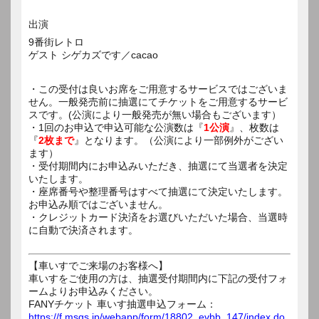
出演
9番街レトロ
ゲスト シゲカズです／cacao
・この受付は良いお席をご用意するサービスではございま
せん。一般発売前に抽選にてチケットをご用意するサービ
スです。(公演により一般発売が無い場合もございます）
・1回のお申込で申込可能な公演数は『
1公演
』、枚数は
『
2枚まで
』となります。（公演により一部例外がござい
ます）
・受付期間内にお申込みいただき、抽選にて当選者を決定
いたします。
・座席番号や整理番号はすべて抽選にて決定いたします。
お申込み順ではございません。
・クレジットカード決済をお選びいただいた場合、当選時
に自動で決済されます。
【車いすでご来場のお客様へ】
車いすをご使用の方は、抽選受付期間内に下記の受付フォ
ームよりお申込みください。
FANYチケット 車いす抽選申込フォーム：
https://f.msgs.jp/webapp/form/18802_evbb_147/index.do