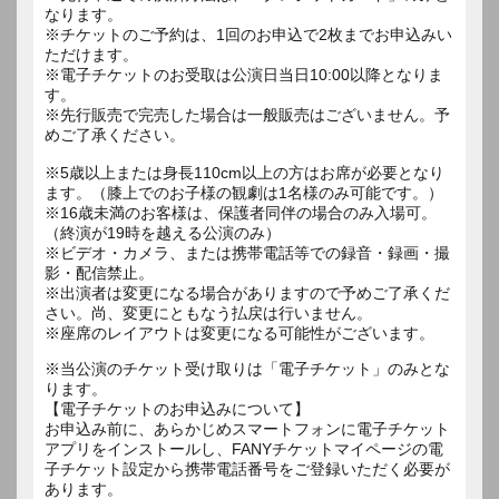
なります。
※チケットのご予約は、1回のお申込で2枚までお申込みい
ただけます。
※電子チケットのお受取は公演日当日10:00以降となりま
す。
※先行販売で完売した場合は一般販売はございません。予
めご了承ください。
※5歳以上または身長110cm以上の方はお席が必要となり
ます。（膝上でのお子様の観劇は1名様のみ可能です。）
※16歳未満のお客様は、保護者同伴の場合のみ入場可。
（終演が19時を越える公演のみ）
※ビデオ・カメラ、または携帯電話等での録音・録画・撮
影・配信禁止。
※出演者は変更になる場合がありますので予めご了承くだ
さい。尚、変更にともなう払戻は行いません。
※座席のレイアウトは変更になる可能性がございます。
※当公演のチケット受け取りは「電子チケット」のみとな
ります。
【電子チケットのお申込みについて】
お申込み前に、あらかじめスマートフォンに電子チケット
アプリをインストールし、FANYチケットマイページの電
子チケット設定から携帯電話番号をご登録いただく必要が
あります。