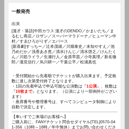
一般発売
出演
[漫才・落語]中田カウス 漫才のDENDO／かまいたち／ま
るむし商店／ロザン／スーパーマラドーナ／ヒューマン中
村／すゑひろがりず／エバース
[新喜劇]すっちー／辻本茂雄／川畑泰史／未知やすえ／池
乃めだか／浅香あき恵／清水けんじ／清水啓之／けんたく
ん／川筋ライラ／生瀬行人／金原早苗／小寺真理／新名徹
郎／瀧見信行／烏川耕一／千葉公平／松浦真也
・受付開始から先着順でチケットが購入出来ます。予定枚
数に達し次第受付終了となります。
・1回の先着申込で申込可能な公演数は『
1公演
』、枚数は
『
10枚まで
』となります。（公演により一部例外がござい
ます）
・座席番号や整理番号は、すべてコンピュータ制御により
自動で決定します。
【車いすでご来場のお客様へ】
ご購入前に、FANYチケット問合せダイヤル[TEL]0570-04
1-356（10時～18時／年中無休）までお問い合わせくださ