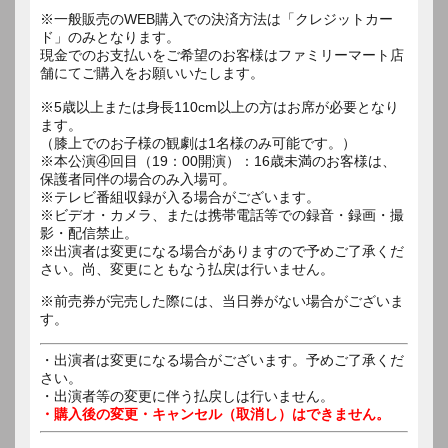
※一般販売のWEB購入での決済方法は「クレジットカー
ド」のみとなります。
現金でのお支払いをご希望のお客様はファミリーマート店
舗にてご購入をお願いいたします。
※5歳以上または身長110cm以上の方はお席が必要となり
ます。
（膝上でのお子様の観劇は1名様のみ可能です。）
※本公演④回目（19：00開演）：16歳未満のお客様は、
保護者同伴の場合のみ入場可。
※テレビ番組収録が入る場合がございます。
※ビデオ・カメラ、または携帯電話等での録音・録画・撮
影・配信禁止。
※出演者は変更になる場合がありますので予めご了承くだ
さい。尚、変更にともなう払戻は行いません。
※前売券が完売した際には、当日券がない場合がございま
す。
・出演者は変更になる場合がございます。予めご了承くだ
さい。
・出演者等の変更に伴う払戻しは行いません。
・購入後の変更・キャンセル（取消し）はできません。