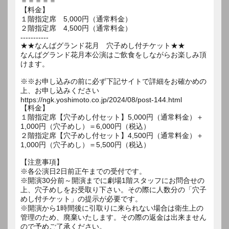
＝＝＝＝＝
【料金】
１階指定席 5,000円（通常料金）
２階指定席 4,500円（通常料金）
-----------
★★なんばグランド花月 穴子めし付チケット★★
なんばグランド花月本公演はご飲食をしながらお楽しみ頂
けます。
※※お申し込みの前に必ず下記サイトで詳細をお確かめの
上、お申し込みください
https://ngk.yoshimoto.co.jp/2024/08/post-144.html
【料金】
１階指定席【穴子めし付セット】5,000円（通常料金）＋
1,000円（穴子めし）＝6,000円（税込）
２階指定席【穴子めし付セット】4,500円（通常料金）＋
1,000円（穴子めし）＝5,500円（税込）
【注意事項】
※各公演日2日前正午までの受付です。
※開演30分前～開演までに劇場1階スタッフにお問合せの
上、穴子めしをお受取り下さい。その際に人数分の「穴子
めし付チケット」の提示が必要です。
※開演から1時間後に引取りに来られない場合は衛生上の
管理のため、廃棄いたします。その際の返金は出来ません
ので予めご了承ください。