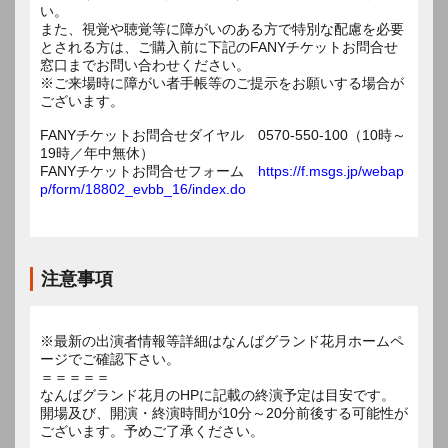
い。
また、視覚や聴覚等に障がいのある方で特別な配慮を必要
とされる方は、ご購入前に下記のFANYチケットお問合せ
窓口までお問い合わせください。
※ご来場時に障がい者手帳等のご提示をお願いする場合が
ございます。
FANYチケットお問合せダイヤル 0570-550-100（10時～
19時／年中無休）
FANYチケットお問合せフォーム
https://f.msgs.jp/webap
p/form/18802_evbb_16/index.do
注意事項
※最新の出演者情報等詳細はなんばグランド花月ホームペ
ージでご確認下さい。
＝＝＝＝＝
なんばグランド花月のHPに記載の終演予定は目安です。
開場及び、開演・終演時間が10分～20分前後する可能性が
ございます。予めご了承ください。