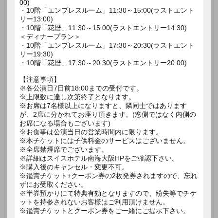
00)
・10階「エンプレスルーム」11:30～15:00(ラストエント
リー13:00)
・10階「花暦」11:30～15:00(ラストエントリー14:30)
＜ディナープラン＞
・10階「エンプレスルーム」17:30～20:30(ラストエント
リー19:30)
・10階「花暦」17:30～20:30(ラストエントリー20:00)
【注意事項】
※各公演日7日前18:00までの受付です。
※上限数に達し次第終了となります。
※お席は7名様以上になりますと、隣同士ではあります
が、2席に分かれてお座り頂きます。(窓側ではなく内側の
お席になる場合もございます)
※お食事は公演当日の営業時間内に限ります。
※本チケットには子供料金のサービスはございません。
※全席禁煙席でございます。
※詳細はスイスホテル南海大阪HPをご確認下さい。
※購入後のキャンセル・変更不可。
※鑑賞チケット+クーポン券の2枚発券されますので、忘れ
ずにお受取ください。
※半券預かりにて特典有効となりますので、紛失等でチケ
ットを持参されないお客様はご利用頂けません。
※鑑賞チケットとクーポン券をご一緒にご提示下さい。