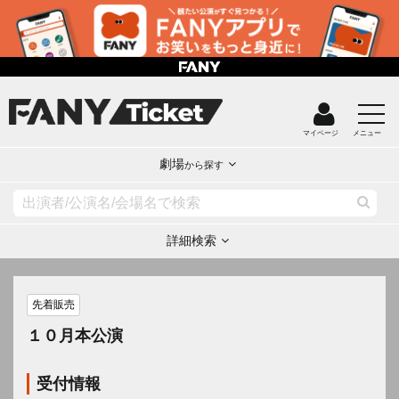
マイページ
メニュー
劇場
から探す
詳細検索
先着販売
１０月本公演
受付情報