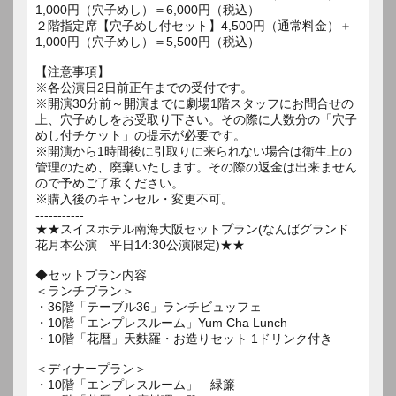
1,000円（穴子めし）＝6,000円（税込）
２階指定席【穴子めし付セット】4,500円（通常料金）＋
1,000円（穴子めし）＝5,500円（税込）
【注意事項】
※各公演日2日前正午までの受付です。
※開演30分前～開演までに劇場1階スタッフにお問合せの
上、穴子めしをお受取り下さい。その際に人数分の「穴子
めし付チケット」の提示が必要です。
※開演から1時間後に引取りに来られない場合は衛生上の
管理のため、廃棄いたします。その際の返金は出来ません
ので予めご了承ください。
※購入後のキャンセル・変更不可。
-----------
★★スイスホテル南海大阪セットプラン(なんばグランド
花月本公演 平日14:30公演限定)★★
◆セットプラン内容
＜ランチプラン＞
・36階「テーブル36」ランチビュッフェ
・10階「エンプレスルーム」Yum Cha Lunch
・10階「花暦」天麩羅・お造りセット 1ドリンク付き
＜ディナープラン＞
・10階「エンプレスルーム」 緑簾