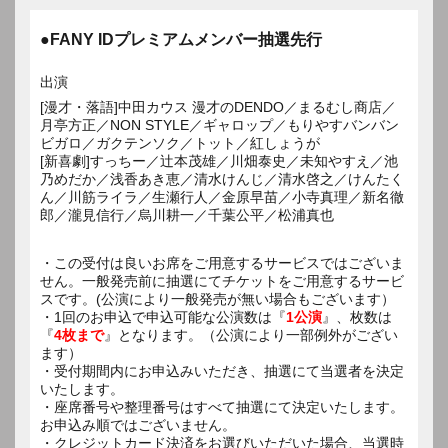
●FANY IDプレミアムメンバー抽選先行
出演
[漫才・落語]中田カウス 漫才のDENDO／まるむし商店／
月亭方正／NON STYLE／ギャロップ／もりやすバンバン
ビガロ／ガクテンソク／トット／紅しょうが
[新喜劇]すっちー／辻本茂雄／川畑泰史／未知やすえ／池
乃めだか／浅香あき恵／清水けんじ／清水啓之／けんたく
ん／川筋ライラ／生瀬行人／金原早苗／小寺真理／新名徹
郎／瀧見信行／烏川耕一／千葉公平／松浦真也
・この受付は良いお席をご用意するサービスではございま
せん。一般発売前に抽選にてチケットをご用意するサービ
スです。(公演により一般発売が無い場合もございます）
・1回のお申込で申込可能な公演数は『
1公演
』、枚数は
『
4枚まで
』となります。（公演により一部例外がござい
ます）
・受付期間内にお申込みいただき、抽選にて当選者を決定
いたします。
・座席番号や整理番号はすべて抽選にて決定いたします。
お申込み順ではございません。
・クレジットカード決済をお選びいただいた場合、当選時