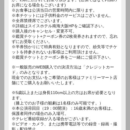
お席になる場合もございます)
※お食事は公演当日の営業時間内に限ります。
※本チケットには子供料金のサービスはございません。
※全席禁煙席でございます。
※詳細はスイスホテル南海大阪HPをご確認下さい。
※購入後のキャンセル・変更不可。
※鑑賞チケット+クーポン券の2枚発券されますので、忘れ
ずにお受取ください。
※半券預かりにて特典有効となりますので、紛失等でチケ
ットを持参されないお客様はご利用頂けません。
※鑑賞チケットとクーポン券をご一緒にご提示下さい。
※一般販売のWEB購入での決済方法は「クレジットカー
ド」のみとなります。
現金でのお支払いをご希望のお客様はファミリーマート店
舗にてご購入をお願いいたします。
※5歳以上または身長110cm以上の方はお席が必要となり
ます。
（膝上でのお子様の観劇は1名様のみ可能です。）
※本公演④回目（19：00開演）：16歳未満のお客様は、
保護者同伴の場合のみ入場可。
※テレビ番組収録が入る場合がございます。
※ビデオ・カメラ、または携帯電話等での録音・録画・撮
影・配信禁止。