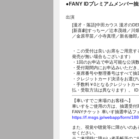
●FANY IDプレミアムメンバー
出演
[漫才・落語]中田カウス 漫才の
[新喜劇]すっちー／辻本茂雄／
／金原早苗／小寺真理／新名徹郎
・この受付は良いお席をご用意す
発売が無い場合もございます）
・1回のお申込で申込可能な公演
・受付期間内にお申込みいただき
・座席番号や整理番号はすべて抽
・クレジットカード決済をお選び
・手数料￥0となるクレジットカ
払・受取方法は異なります）。 I
【車いすでご来場のお客様へ】
車いすをご使用の方は、抽選受付
FANYチケット 車いす抽選申込フ
https://f.msgs.jp/webapp/form/1
また、視覚や聴覚等に障がいのあ
せください。
※ご来場時に障がい者手帳等のご