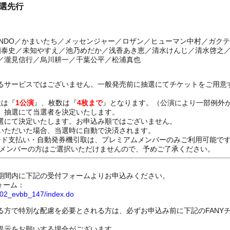
抽選先行
DENDO／かまいたち／メッセンジャー／ロザン／ヒューマン中村／ガク
川畑泰史／未知やすえ／池乃めだか／浅香あき恵／清水けんじ／清水啓之
／瀧見信行／烏川耕一／千葉公平／松浦真也
るサービスではございません。一般発売前に抽選にてチケットをご用意
数は『
1公演
』、枚数は『
4枚まで
』となります。（公演により一部例外
、抽選にて当選者を決定いたします。
選にて決定いたします。お申込み順ではございません。
いただいた場合、当選時に自動で決済されます。
ード支払い・自動発券機引取は、プレミアムメンバーのみご利用可能で
Dメンバーの方はご選択いただけませんので、予めご了承ください。
期間内に下記の受付フォームよりお申込みください。
ォーム：
8802_evbb_147/index.do
る方で特別な配慮を必要とされる方は、必ずお申込み前に下記のFANY
提示をお願いする場合がございます。