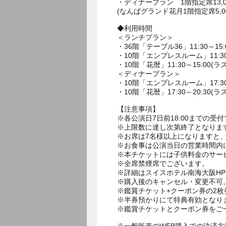
・ディナープラン 1階指定席13,00
(なんばグランド花月1階指定席5,
◆利用時間
＜ランチプラン＞
・36階「テーブル36」11:30～15:
・10階「エンプレスルーム」11:30～
・10階「花暦」11:30～15:00(ラ
＜ディナープラン＞
・10階「エンプレスルーム」17:30～
・10階「花暦」17:30～20:30(ラ
【注意事項】
※各公演日7日前18:00までの受
※上限数に達し次第終了となりま
※お席は7名様以上になりますと
※お食事は公演当日の営業時間内
※本チケットには子供料金のサー
※全席禁煙席でございます。
※詳細はスイスホテル南海大阪H
※購入後のキャンセル・変更不可
※鑑賞チケット+クーポン券の2
※半券預かりにて特典有効となり
※鑑賞チケットとクーポン券をご