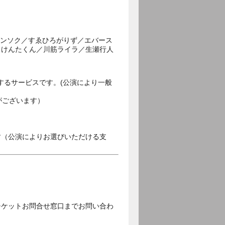
テンソク／すゑひろがりず／エバース
／けんたくん／川筋ライラ／生瀬行人
するサービスです。(公演により一般
がございます）
す（公演によりお選びいただける支
チケットお問合せ窓口までお問い合わ