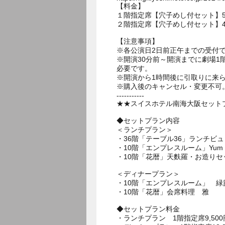
【料金】
１階指定席【穴子めし付セット】5,0
２階指定席【穴子めし付セット】4,5
【注意事項】
※各公演日2日前正午までの受付
※開演30分前～開演までに劇場
必要です。
※開演から1時間後に引取りに来
※購入後のキャンセル・変更不可
-----------
★★スイスホテル南海大阪セットプ
◆セットプラン内容
＜ランチプラン＞
・36階「テーブル36」ランチビ
・10階「エンプレスルーム」Yum Ch
・10階「花暦」天麩羅・お造りセ
＜ディナープラン＞
・10階「エンプレスルーム」 緑
・10階「花暦」会席料理 雅
◆セットプラン料金
・ランチプラン 1階指定席9,500