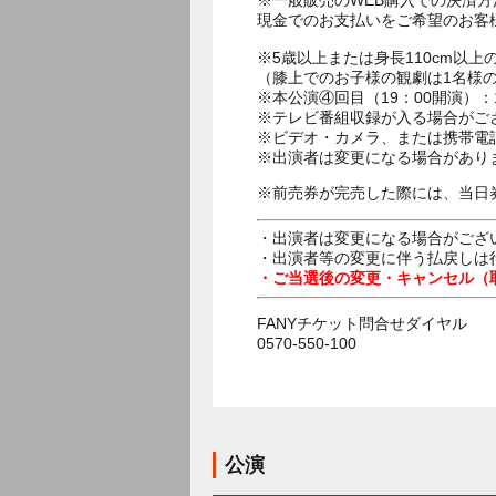
※一般販売のWEB購入での決済
現金でのお支払いをご希望のお客
※5歳以上または身長110cm以
（膝上でのお子様の観劇は1名様
※本公演④回目（19：00開演）
※テレビ番組収録が入る場合がご
※ビデオ・カメラ、または携帯電
※出演者は変更になる場合があり
※前売券が完売した際には、当日
・出演者は変更になる場合がござ
・出演者等の変更に伴う払戻しは
・ご当選後の変更・キャンセル（
FANYチケット問合せダイヤル
0570-550-100
公演