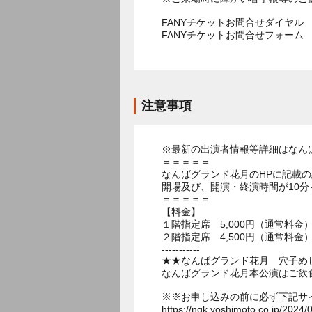
FANYチケットお問合せダイヤル 05
FANYチケットお問合せフォー
注意事項
※最新の出演者情報等詳細はなん
＝＝＝＝＝
なんばグランド花月のHPに記載
開場及び、開演・終演時間が10分
＝＝＝＝＝
【料金】
１階指定席 5,000円（通常料金
２階指定席 4,500円（通常料金
-----------
★★なんばグランド花月 穴子め
なんばグランド花月本公演はご飲
※※お申し込みの前に必ず下記サ
https://ngk.yoshimoto.co.jp/2024/