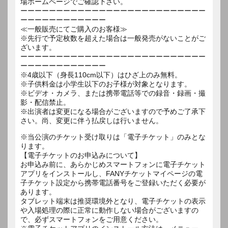
場ホームページでご確認下さい。
ーーーーーーーーーーーーーーーーーーーーーーーーーー
ーーーーーーーーーーーー
≪一般販売にてご購入のお客様≫
※先行で予定枚数を超えた場合は一般発売がないことがご
ざいます。
ーーーーーーーーーーーーーーーーーーーーーーーーーー
ーーーーーーーーーーーー
※4歳以下（身長110cm以下）はひざ上のみ無料。
※子供料金は小学生以下のお子様が対象となります。
※ビデオ・カメラ、または携帯電話等での録音・録画・撮
影・配信禁止。
※出演者は変更になる場合がございますので予めご了承下
さい。尚、変更に伴う払戻しは行いません。
※当公演のチケット受け取りは「電子チケット」のみとな
ります。
【電子チケットのお申込みについて】
お申込み前に、あらかじめスマートフォンに電子チケット
アプリをインストールし、FANYチケットマイページの電
子チケット設定から携帯電話番号をご登録いただく必要が
あります。
タブレット端末は推奨環境外となり、電子チケットの表示
や入場処理の際に正常に動作しない場合がございますの
で、必ずスマートフォンをご用意ください。