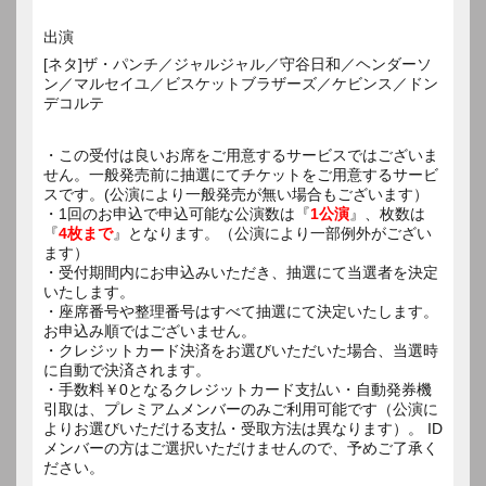
出演
[ネタ]ザ・パンチ／ジャルジャル／守谷日和／ヘンダーソ
ン／マルセイユ／ビスケットブラザーズ／ケビンス／ドン
デコルテ
・この受付は良いお席をご用意するサービスではございま
せん。一般発売前に抽選にてチケットをご用意するサービ
スです。(公演により一般発売が無い場合もございます）
・1回のお申込で申込可能な公演数は『
1公演
』、枚数は
『
4枚まで
』となります。（公演により一部例外がござい
ます）
・受付期間内にお申込みいただき、抽選にて当選者を決定
いたします。
・座席番号や整理番号はすべて抽選にて決定いたします。
お申込み順ではございません。
・クレジットカード決済をお選びいただいた場合、当選時
に自動で決済されます。
・手数料￥0となるクレジットカード支払い・自動発券機
引取は、プレミアムメンバーのみご利用可能です（公演に
よりお選びいただける支払・受取方法は異なります）。 ID
メンバーの方はご選択いただけませんので、予めご了承く
ださい。