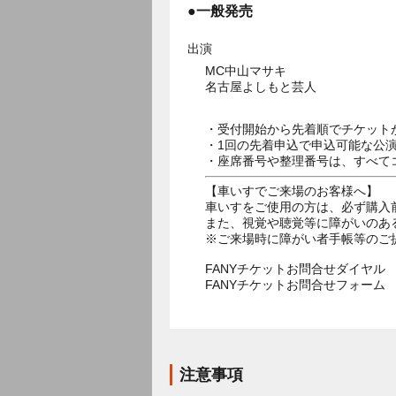
●一般発売
出演
MC中山マサキ
名古屋よしもと芸人
・受付開始から先着順でチケット
・1回の先着申込で申込可能な公
・座席番号や整理番号は、すべて
【車いすでご来場のお客様へ】
車いすをご使用の方は、必ず購入
また、視覚や聴覚等に障がいのあ
※ご来場時に障がい者手帳等のご
FANYチケットお問合せダイヤル 05
FANYチケットお問合せフォー
注意事項