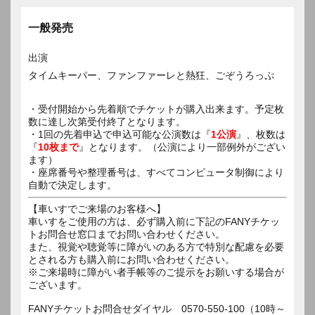
一般発売
出演
タイムキーパー、ファンファーレと熱狂、ごぞうろっぷ
・受付開始から先着順でチケットが購入出来ます。予定枚
数に達し次第受付終了となります。
・1回の先着申込で申込可能な公演数は『
1公演
』、枚数は
『
10枚まで
』となります。（公演により一部例外がござい
ます）
・座席番号や整理番号は、すべてコンピュータ制御により
自動で決定します。
【車いすでご来場のお客様へ】
車いすをご使用の方は、必ず購入前に下記のFANYチケッ
トお問合せ窓口までお問い合わせください。
また、視覚や聴覚等に障がいのある方で特別な配慮を必要
とされる方も購入前にお問い合わせください。
※ご来場時に障がい者手帳等のご提示をお願いする場合が
ございます。
FANYチケットお問合せダイヤル 0570-550-100（10時～