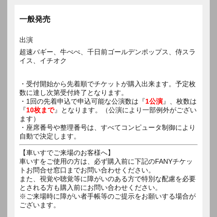
一般発売
出演
超速バギー、牛ぺぺ、千日前ゴールデンポップス、侍スラ
イス、イチオク
・受付開始から先着順でチケットが購入出来ます。予定枚
数に達し次第受付終了となります。
・1回の先着申込で申込可能な公演数は『
1公演
』、枚数は
『
10枚まで
』となります。（公演により一部例外がござい
ます）
・座席番号や整理番号は、すべてコンピュータ制御により
自動で決定します。
【車いすでご来場のお客様へ】
車いすをご使用の方は、必ず購入前に下記のFANYチケッ
トお問合せ窓口までお問い合わせください。
また、視覚や聴覚等に障がいのある方で特別な配慮を必要
とされる方も購入前にお問い合わせください。
※ご来場時に障がい者手帳等のご提示をお願いする場合が
ございます。