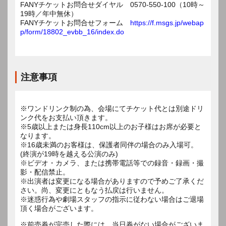
FANYチケットお問合せダイヤル 0570-550-100（10時～
19時／年中無休）
FANYチケットお問合せフォーム
https://f.msgs.jp/webap
p/form/18802_evbb_16/index.do
注意事項
※ワンドリンク制の為、会場にてチケット代とは別途ドリ
ンク代をお支払い頂きます。
※5歳以上または身長110cm以上のお子様はお席が必要と
なります。
※16歳未満のお客様は、保護者同伴の場合のみ入場可。
(終演が19時を越える公演のみ)
※ビデオ・カメラ、または携帯電話等での録音・録画・撮
影・配信禁止。
※出演者は変更になる場合がありますので予めご了承くだ
さい。尚、変更にともなう払戻は行いません。
※迷惑行為や劇場スタッフの指示に従わない場合はご退場
頂く場合がございます。
※前売券が完売した際には、当日券がない場合がございま