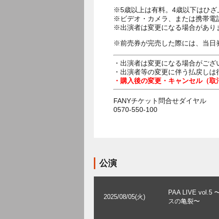
※5歳以上は有料。4歳以下はひ
※ビデオ・カメラ、または携帯電
※出演者は変更になる場合があり
※前売券が完売した際には、当日
・出演者は変更になる場合がござ
・出演者等の変更に伴う払戻しは
・購入後の変更・キャンセル（取
FANYチケット問合せダイヤル
0570-550-100
公演
PAA LIVE vol.
2025/08/05(火)
スの亀裂〜