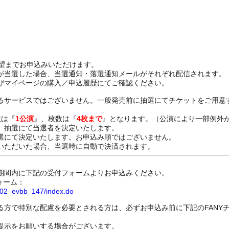
希望までお申込みいただけます。
が当選した場合、当選通知・落選通知メールがそれぞれ配信されます。
びマイページの購入／申込履歴にてご確認ください。
るサービスではございません。一般発売前に抽選にてチケットをご用意
数は『
1公演
』、枚数は『
4枚まで
』となります。（公演により一部例外
、抽選にて当選者を決定いたします。
選にて決定いたします。お申込み順ではございません。
いただいた場合、当選時に自動で決済されます。
期間内に下記の受付フォームよりお申込みください。
ォーム：
8802_evbb_147/index.do
る方で特別な配慮を必要とされる方は、必ずお申込み前に下記のFANY
提示をお願いする場合がございます。