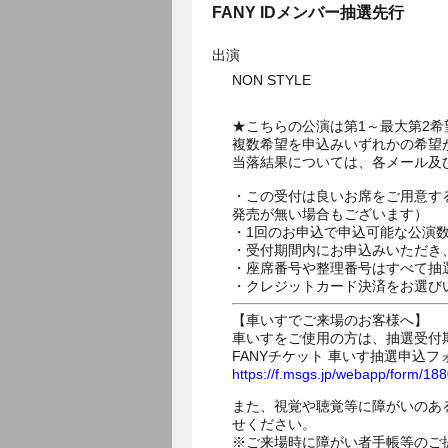
FANY IDメンバー抽選先行
出演
NON STYLE
★こちらの公演は第1～最大第2
複数希望を申込みいずれかの希望
当落結果については、各メール及
・この受付は良いお席をご用意す
発売が無い場合もございます）
・1回のお申込で申込可能な公演
・受付期間内にお申込みいただき
・座席番号や整理番号はすべて抽
・クレジットカード決済をお選び
【車いすでご来場のお客様へ】
車いすをご使用の方は、抽選受付
FANYチケット 車いす抽選申込フ
https://f.msgs.jp/webapp/form/1
また、視覚や聴覚等に障がいのあ
せください。
※ご来場時に障がい者手帳等のご