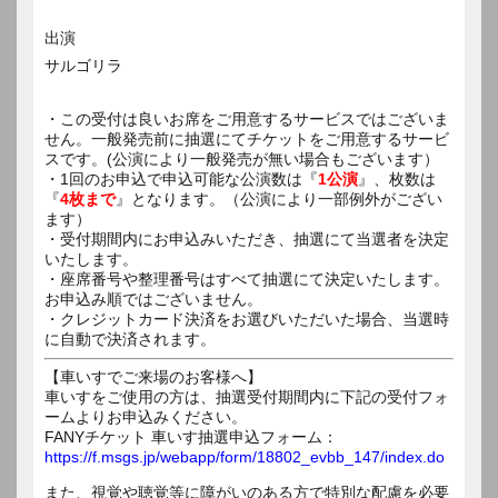
出演
サルゴリラ
・この受付は良いお席をご用意するサービスではございま
せん。一般発売前に抽選にてチケットをご用意するサービ
スです。(公演により一般発売が無い場合もございます）
・1回のお申込で申込可能な公演数は『
1公演
』、枚数は
『
4枚まで
』となります。（公演により一部例外がござい
ます）
・受付期間内にお申込みいただき、抽選にて当選者を決定
いたします。
・座席番号や整理番号はすべて抽選にて決定いたします。
お申込み順ではございません。
・クレジットカード決済をお選びいただいた場合、当選時
に自動で決済されます。
【車いすでご来場のお客様へ】
車いすをご使用の方は、抽選受付期間内に下記の受付フォ
ームよりお申込みください。
FANYチケット 車いす抽選申込フォーム：
https://f.msgs.jp/webapp/form/18802_evbb_147/index.do
また、視覚や聴覚等に障がいのある方で特別な配慮を必要