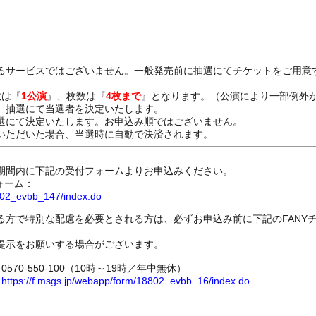
るサービスではございません。一般発売前に抽選にてチケットをご用意
数は『
1公演
』、枚数は『
4枚まで
』となります。（公演により一部例外
、抽選にて当選者を決定いたします。
選にて決定いたします。お申込み順ではございません。
いただいた場合、当選時に自動で決済されます。
期間内に下記の受付フォームよりお申込みください。
ォーム：
8802_evbb_147/index.do
る方で特別な配慮を必要とされる方は、必ずお申込み前に下記のFANY
提示をお願いする場合がございます。
70-550-100（10時～19時／年中無休）
ム
https://f.msgs.jp/webapp/form/18802_evbb_16/index.do