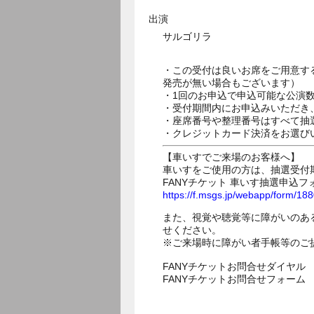
出演
サルゴリラ
・この受付は良いお席をご用意す
発売が無い場合もございます）
・1回のお申込で申込可能な公演
・受付期間内にお申込みいただき
・座席番号や整理番号はすべて抽
・クレジットカード決済をお選び
【車いすでご来場のお客様へ】
車いすをご使用の方は、抽選受付
FANYチケット 車いす抽選申込フ
https://f.msgs.jp/webapp/form/1
また、視覚や聴覚等に障がいのあ
せください。
※ご来場時に障がい者手帳等のご
FANYチケットお問合せダイヤル 05
FANYチケットお問合せフォー