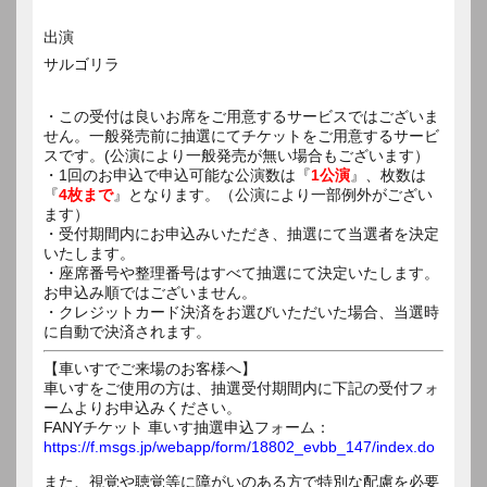
出演
サルゴリラ
・この受付は良いお席をご用意するサービスではございま
せん。一般発売前に抽選にてチケットをご用意するサービ
スです。(公演により一般発売が無い場合もございます）
・1回のお申込で申込可能な公演数は『
1公演
』、枚数は
『
4枚まで
』となります。（公演により一部例外がござい
ます）
・受付期間内にお申込みいただき、抽選にて当選者を決定
いたします。
・座席番号や整理番号はすべて抽選にて決定いたします。
お申込み順ではございません。
・クレジットカード決済をお選びいただいた場合、当選時
に自動で決済されます。
【車いすでご来場のお客様へ】
車いすをご使用の方は、抽選受付期間内に下記の受付フォ
ームよりお申込みください。
FANYチケット 車いす抽選申込フォーム：
https://f.msgs.jp/webapp/form/18802_evbb_147/index.do
また、視覚や聴覚等に障がいのある方で特別な配慮を必要