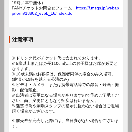
19時／年中無休）
FANYチケットお問合せフォーム
https://f.msgs.jp/webap
p/form/18802_evbb_16/index.do
注意事項
※ドリンク代がチケット代に含まれております。
※5歳以上または身長110cm以上のお子様はお席が必要と
なります。
※16歳未満のお客様は、保護者同伴の場合のみ入場可。
(終演が19時を越える公演のみ)
※ビデオ・カメラ、または携帯電話等での録音・録画・撮
影・配信禁止。
※出演者は変更になる場合がありますので予めご了承くだ
さい。尚、変更にともなう払戻は行いません。
※迷惑行為や劇場スタッフの指示に従わない場合はご退場
頂く場合がございます。
※前売券が完売した際には、当日券がない場合がございま
す。