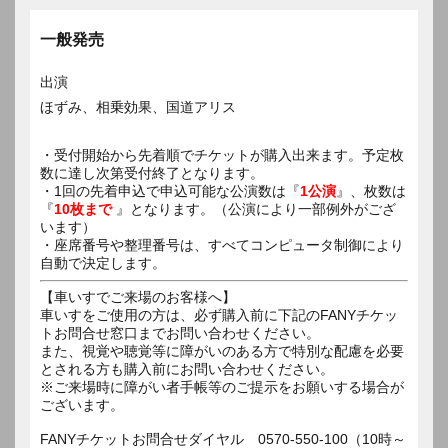
一般発売
出演
ほずみ、相乗効果、国道アリス
・受付開始から先着順でチケットが購入出来ます。予定枚
数に達し次第受付終了となります。
・1回の先着申込で申込可能な公演数は『
1公演
』、枚数は
『
10枚まで
』となります。（公演により一部例外がござ
います）
・座席番号や整理番号は、すべてコンピュータ制御により
自動で決定します。
【車いすでご来場のお客様へ】
車いすをご使用の方は、必ず購入前に下記のFANYチケッ
トお問合せ窓口までお問い合わせください。
また、視覚や聴覚等に障がいのある方で特別な配慮を必要
とされる方も購入前にお問い合わせください。
※ご来場時に障がい者手帳等のご提示をお願いする場合が
ございます。
FANYチケットお問合せダイヤル 0570-550-100（10時～