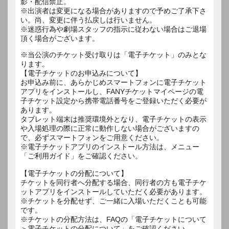
影・配信禁止。
※出演者は変更になる場合がありますので予めご了承下さ
い。尚、変更に伴う払戻しは行いません。
※迷惑行為や劇場スタッフの指示に従わない場合はご退場
頂く場合がございます。
※当公演のチケット受け取りは「電子チケット」のみとな
ります。
【電子チケットのお申込みについて】
お申込み前に、あらかじめスマートフォンに電子チケット
アプリをインストールし、FANYチケットマイページの電
子チケット設定から携帯電話番号をご登録いただく必要が
あります。
タブレット端末は推奨環境外となり、電子チケットの表示
や入場処理の際に正常に動作しない場合がございますの
で、必ずスマートフォンをご用意ください。
※電子チケットアプリのインストール方法は、メニュー
「ご利用ガイド」をご確認ください。
【電子チケットの分配について】
チケットを同行者へ分配する場合、同行者の方も電子チケ
ットアプリをインストールしていただく必要があります。
※チケットを分配せず、ご一緒に入場いただくことも可能
です。
※チケットの分配方法は、FAQの「電子チケットについて
＞電子チケットの分配について」をご確認ください。