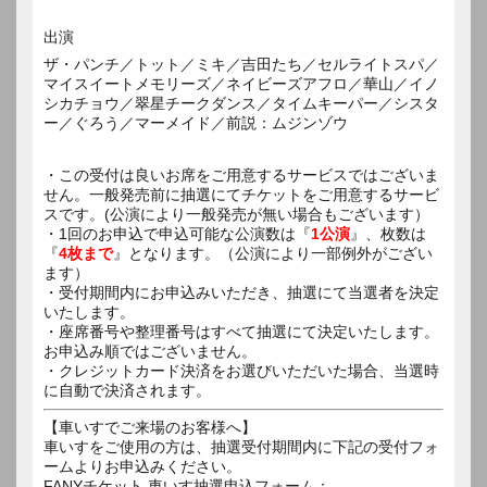
出演
ザ・パンチ／トット／ミキ／吉田たち／セルライトスパ／
マイスイートメモリーズ／ネイビーズアフロ／華山／イノ
シカチョウ／翠星チークダンス／タイムキーパー／シスタ
ー／ぐろう／マーメイド／前説：ムジンゾウ
・この受付は良いお席をご用意するサービスではございま
せん。一般発売前に抽選にてチケットをご用意するサービ
スです。(公演により一般発売が無い場合もございます）
・1回のお申込で申込可能な公演数は『
1公演
』、枚数は
『
4枚まで
』となります。（公演により一部例外がござい
ます）
・受付期間内にお申込みいただき、抽選にて当選者を決定
いたします。
・座席番号や整理番号はすべて抽選にて決定いたします。
お申込み順ではございません。
・クレジットカード決済をお選びいただいた場合、当選時
に自動で決済されます。
【車いすでご来場のお客様へ】
車いすをご使用の方は、抽選受付期間内に下記の受付フォ
ームよりお申込みください。
FANYチケット 車いす抽選申込フォーム：