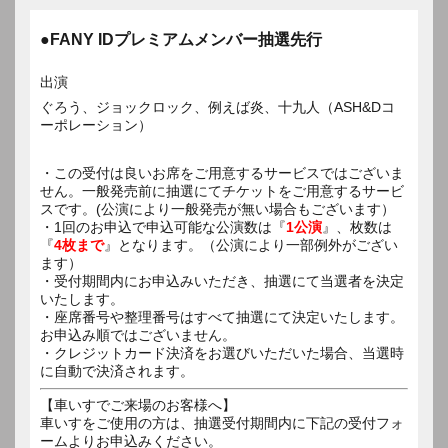
●FANY IDプレミアムメンバー抽選先行
出演
ぐろう、ジョックロック、例えば炎、十九人（ASH&Dコ
ーポレーション）
・この受付は良いお席をご用意するサービスではございま
せん。一般発売前に抽選にてチケットをご用意するサービ
スです。(公演により一般発売が無い場合もございます）
・1回のお申込で申込可能な公演数は『
1公演
』、枚数は
『
4枚まで
』となります。（公演により一部例外がござい
ます）
・受付期間内にお申込みいただき、抽選にて当選者を決定
いたします。
・座席番号や整理番号はすべて抽選にて決定いたします。
お申込み順ではございません。
・クレジットカード決済をお選びいただいた場合、当選時
に自動で決済されます。
【車いすでご来場のお客様へ】
車いすをご使用の方は、抽選受付期間内に下記の受付フォ
ームよりお申込みください。