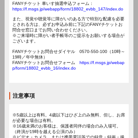
FANYチケット 車いす抽選申込フォーム：
https://f.msgs.jp/webapp/form/18802_evbb_147/index.do
また、視覚や聴覚等に障がいのある方で特別な配慮を必要
とされる方は、必ずお申込み前に下記のFANYチケットお
問合せ窓口までお問い合わせください。
※ご来場時に障がい者手帳等のご提示をお願いする場合が
ございます。
FANYチケットお問合せダイヤル 0570-550-100（10時～
19時／年中無休）
FANYチケットお問合せフォーム
https://f.msgs.jp/webap
p/form/18802_evbb_16/index.do
注意事項
※5歳以上は有料。4歳以下はひざ上のみ無料、但し、お席
が必要な場合は有料。
※16歳未満のお客様は、保護者同伴の場合のみ入場可。
（終演が19時を越える公演のみ）
※ビデオ・カメラ、または携帯電話等での録音・録画・撮