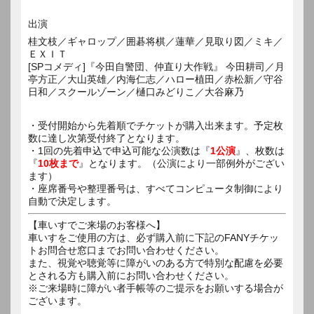
出演
桂文枝／ギャロップ／囲碁将棋／蓮華／見取り図／ミキ／
ＥＸＩＴ
[SPコメディ]『今田自警団、仲直り大作戦』 今田耕司／月
亭方正／大山英雄／内海仁志／ハロー植田／赤松新／守谷
日和／スクールゾーン／樋口みどりこ／大谷麻乃
・受付開始から先着順でチケットが購入出来ます。予定枚
数に達し次第受付終了となります。
・1回の先着申込で申込可能な公演数は『
1公演
』、枚数は
『
10枚まで
』となります。（公演により一部例外がござい
ます）
・座席番号や整理番号は、すべてコンピュータ制御により
自動で決定します。
【車いすでご来場のお客様へ】
車いすをご使用の方は、必ず購入前に下記のFANYチケッ
トお問合せ窓口までお問い合わせください。
また、視覚や聴覚等に障がいのある方で特別な配慮を必要
とされる方も購入前にお問い合わせください。
※ご来場時に障がい者手帳等のご提示をお願いする場合が
ございます。