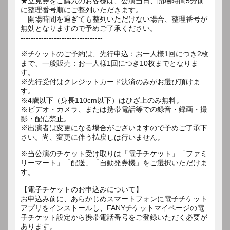
★立見券をご購入のお客様は、公演当日、開場時間5分前
に整理番号順にご整列いただきます。
開場時間を過ぎても整列いただけない場合、整理番号が
無効となりますので予めご了承ください。
--------------------------------
※チケットのご予約は、先行申込：お一人様1回につき2枚
まで、一般販売：お一人様1回につき10枚までとなりま
す。
※先行受付はクレジットカード決済のみがお選び頂けま
す。
※4歳以下（身長110cm以下）はひざ上のみ無料。
※ビデオ・カメラ、または携帯電話等での録音・録画・撮
影・配信禁止。
※出演者は変更になる場合がございますので予めご了承下
さい。尚、変更に伴う払戻しは行いません。
※当公演のチケット受け取りは「電子チケット」「ファミ
リーマート」「配送」「自動発券機」をご選択いただけま
す。
【電子チケットのお申込みについて】
お申込み前に、あらかじめスマートフォンに電子チケット
アプリをインストールし、FANYチケットマイページの電
子チケット設定から携帯電話番号をご登録いただく必要が
あります。