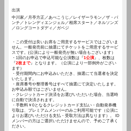
出演
中川家／月亭方正／あべこうじ／レイザーラモン／ザ・パ
ンチ／トレンディエンジェル／相席スタート／ネルソンズ
／ロングコートダディ／ガベジ
・この受付は良いお席をご用意するサービスではございま
せん。一般発売前に抽選にてチケットをご用意するサービ
スです。(公演により一般発売が無い場合もございます）
・1回のお申込で申込可能な公演数は『
1公演
』、枚数は
『
2枚まで
』となります。（公演により一部例外がござい
ます）
・受付期間内にお申込みいただき、抽選にて当選者を決定
いたします。
・座席番号や整理番号はすべて抽選にて決定いたします。
お申込み順ではございません。
・クレジットカード決済をお選びいただいた場合、当選時
に自動で決済されます。
・手数料￥0となるクレジットカード支払い・自動発券機
引取は、プレミアムメンバーのみご利用可能です（公演に
よりお選びいただける支払・受取方法は異なります）。 ID
メンバーの方はご選択いただけませんので、予めご了承く
ださい。