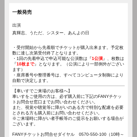
一般発売
出演
真輝志、うただ、シスター、あんよの日
・受付開始から先着順でチケットが購入出来ます。予定枚
数に達し次第受付終了となります。
・1回の先着申込で申込可能な公演数は『
1公演
』、枚数は
『
10枚まで
』となります。（公演により一部例外がござい
ます）
・座席番号や整理番号は、すべてコンピュータ制御により
自動で決定します。
【車いすでご来場のお客様へ】
車いすをご使用の方は、必ず購入前に下記のFANYチケッ
トお問合せ窓口までお問い合わせください。
また、視覚や聴覚等に障がいのある方で特別な配慮を必要
とされる方も購入前にお問い合わせください。
※ご来場時に障がい者手帳等のご提示をお願いする場合が
ございます。
FANYチケットお問合せダイヤル 0570-550-100（10時～