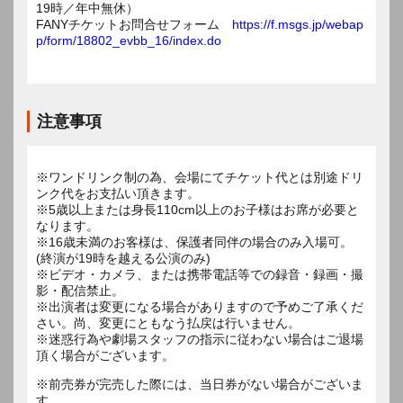
19時／年中無休）
FANYチケットお問合せフォーム
https://f.msgs.jp/webap
p/form/18802_evbb_16/index.do
注意事項
※ワンドリンク制の為、会場にてチケット代とは別途ドリ
ンク代をお支払い頂きます。
※5歳以上または身長110cm以上のお子様はお席が必要と
なります。
※16歳未満のお客様は、保護者同伴の場合のみ入場可。
(終演が19時を越える公演のみ)
※ビデオ・カメラ、または携帯電話等での録音・録画・撮
影・配信禁止。
※出演者は変更になる場合がありますので予めご了承くだ
さい。尚、変更にともなう払戻は行いません。
※迷惑行為や劇場スタッフの指示に従わない場合はご退場
頂く場合がございます。
※前売券が完売した際には、当日券がない場合がございま
す。