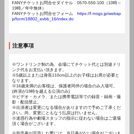
FANYチケットお問合せダイヤル 0570-550-100（10時～
19時／年中無休）
FANYチケットお問合せフォーム
https://f.msgs.jp/webap
p/form/18802_evbb_16/index.do
注意事項
※ワンドリンク制の為、会場にてチケット代とは別途ドリ
ンク代をお支払い頂きます。
※5歳以上または身長110cm以上のお子様はお席が必要と
なります。
※16歳未満のお客様は、保護者同伴の場合のみ入場可。
(終演が19時を越える公演のみ)
※ビデオ・カメラ、または携帯電話等での録音・録画・撮
影・配信禁止。
※出演者は変更になる場合がありますので予めご了承くだ
さい。尚、変更にともなう払戻は行いません。
※迷惑行為や劇場スタッフの指示に従わない場合はご退場
頂く場合がございます。
※前売券が完売した際には、当日券がない場合がございま