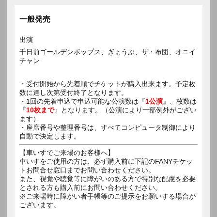
一般発売
出演
千日前ゴールデンポップス、ぎょうぶ、ザ・布団、オニイ
チャン
・受付開始から先着順でチケットが購入出来ます。予定枚
数に達し次第受付終了となります。
・1回の先着申込で申込可能な公演数は『
1公演
』、枚数は
『
10枚まで
』となります。（公演により一部例外がござい
ます）
・座席番号や整理番号は、すべてコンピュータ制御により
自動で決定します。
【車いすでご来場のお客様へ】
車いすをご使用の方は、必ず購入前に下記のFANYチケッ
トお問合せ窓口までお問い合わせください。
また、視覚や聴覚等に障がいのある方で特別な配慮を必要
とされる方も購入前にお問い合わせください。
※ご来場時に障がい者手帳等のご提示をお願いする場合が
ございます。