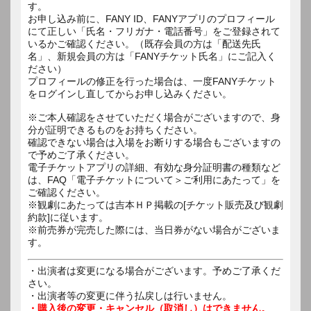
す。
お申し込み前に、FANY ID、FANYアプリのプロフィール
にて正しい「氏名・フリガナ・電話番号」をご登録されて
いるかご確認ください。（既存会員の方は「配送先氏
名」、新規会員の方は「FANYチケット氏名」にご記入く
ださい）
プロフィールの修正を行った場合は、一度FANYチケット
をログインし直してからお申し込みください。
※ご本人確認をさせていただく場合がございますので、身
分が証明できるものをお持ちください。
確認できない場合は入場をお断りする場合もございますの
で予めご了承ください。
電子チケットアプリの詳細、有効な身分証明書の種類など
は、FAQ「電子チケットについて＞ご利用にあたって」を
ご確認ください。
※観劇にあたっては吉本ＨＰ掲載の[チケット販売及び観劇
約款]に従います。
※前売券が完売した際には、当日券がない場合がございま
す。
・出演者は変更になる場合がございます。予めご了承くだ
さい。
・出演者等の変更に伴う払戻しは行いません。
・購入後の変更・キャンセル（取消し）はできません。