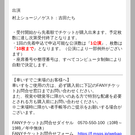
出演
村上ショージ／ゲスト：吉田たち
・受付開始から先着順でチケットが購入出来ます。予定枚
数に達し次第受付終了となります。
・1回の先着申込で申込可能な公演数は『
1公演
』、枚数は
『
10枚まで
』となります。（公演により一部例外がござい
ます）
・座席番号や整理番号は、すべてコンピュータ制御により
自動で決定します。
【車いすでご来場のお客様へ】
車いすをご使用の方は、必ず購入前に下記のFANYチケッ
トお問合せ窓口までお問い合わせください。
また、視覚や聴覚等に障がいのある方で特別な配慮を必要
とされる方も購入前にお問い合わせください。
※ご来場時に障がい者手帳等のご提示をお願いする場合が
ございます。
FANYチケットお問合せダイヤル 0570-550-100（10時～
19時／年中無休）
FANYチケットお問合せフォーム
https://f.msgs.jp/webap