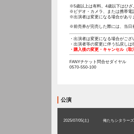
※5歳以上は有料。4歳以下はひ
※ビデオ・カメラ、または携帯電
※出演者は変更になる場合があり
※前売券が完売した際には、当日
・出演者は変更になる場合がござ
・出演者等の変更に伴う払戻しは
・購入後の変更・キャンセル（取
FANYチケット問合せダイヤル
0570-550-100
公演
2025/07/05(土)
俺たちシタラーズ