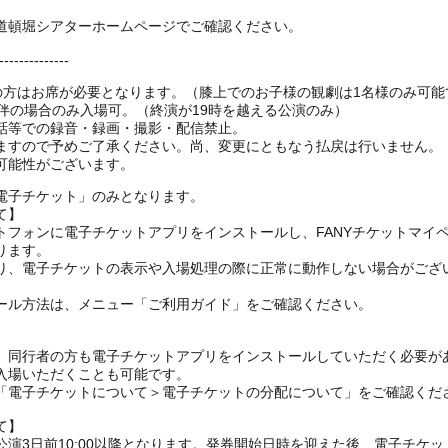
道頓堀シアターホームページでご確認ください。
--------------
上の方はお席が必要となります。（膝上でのお子様の観劇は1名様のみ可能
伴の場合のみ入場可。（終演が19時を越える公演のみ）
話等での録音・録画・撮影・配信禁止。
ますので予めご了承ください。尚、変更にともなう払戻は行いません。
可能性がございます。
電子チケット」のみとなります。
て】
トフォンに電子チケットアプリをインストールし、FANYチケットマイ
ります。
り、電子チケットの表示や入場処理の際に正常に動作しない場合がござ
ール方法は、メニュー「ご利用ガイド」をご確認ください。
、同行者の方も電子チケットアプリをインストールしていただく必要が
入場いただくことも可能です。
の「電子チケットについて＞電子チケットの分配について」をご確認くだ
て】
演3日前10:00以降となります。発券開始日時を迎えた後、電子チケ