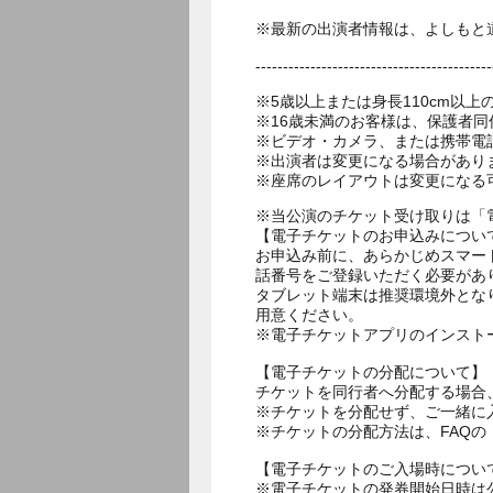
※最新の出演者情報は、よしもと
-------------------------------------------
※5歳以上または身長110cm以
※16歳未満のお客様は、保護者同
※ビデオ・カメラ、または携帯電
※出演者は変更になる場合があり
※座席のレイアウトは変更になる
※当公演のチケット受け取りは「
【電子チケットのお申込みについ
お申込み前に、あらかじめスマー
話番号をご登録いただく必要があ
タブレット端末は推奨環境外とな
用意ください。
※電子チケットアプリのインスト
【電子チケットの分配について】
チケットを同行者へ分配する場合
※チケットを分配せず、ご一緒に
※チケットの分配方法は、FAQ
【電子チケットのご入場時につい
※電子チケットの発券開始日時は公