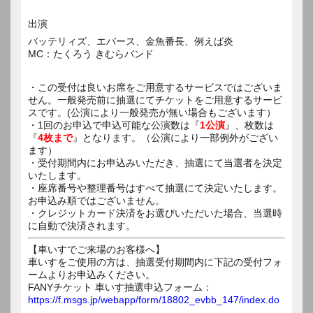
出演
バッテリィズ、エバース、金魚番長、例えば炎
MC：たくろう きむらバンド
・この受付は良いお席をご用意するサービスではございま
せん。一般発売前に抽選にてチケットをご用意するサービ
スです。(公演により一般発売が無い場合もございます）
・1回のお申込で申込可能な公演数は『
1公演
』、枚数は
『
4枚まで
』となります。（公演により一部例外がござい
ます）
・受付期間内にお申込みいただき、抽選にて当選者を決定
いたします。
・座席番号や整理番号はすべて抽選にて決定いたします。
お申込み順ではございません。
・クレジットカード決済をお選びいただいた場合、当選時
に自動で決済されます。
【車いすでご来場のお客様へ】
車いすをご使用の方は、抽選受付期間内に下記の受付フォ
ームよりお申込みください。
FANYチケット 車いす抽選申込フォーム：
https://f.msgs.jp/webapp/form/18802_evbb_147/index.do