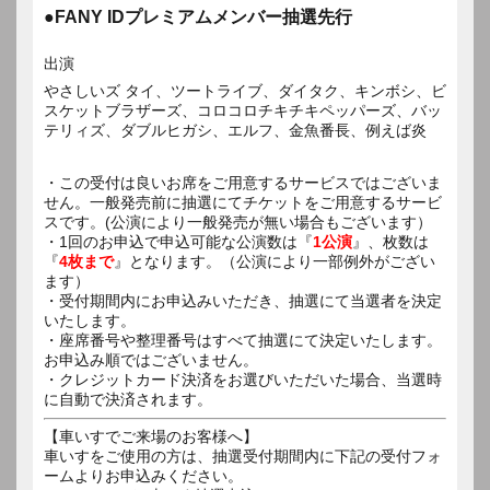
●FANY IDプレミアムメンバー抽選先行
出演
やさしいズ タイ、ツートライブ、ダイタク、キンボシ、ビ
スケットブラザーズ、コロコロチキチキペッパーズ、バッ
テリィズ、ダブルヒガシ、エルフ、金魚番長、例えば炎
・この受付は良いお席をご用意するサービスではございま
せん。一般発売前に抽選にてチケットをご用意するサービ
スです。(公演により一般発売が無い場合もございます）
・1回のお申込で申込可能な公演数は『
1公演
』、枚数は
『
4枚まで
』となります。（公演により一部例外がござい
ます）
・受付期間内にお申込みいただき、抽選にて当選者を決定
いたします。
・座席番号や整理番号はすべて抽選にて決定いたします。
お申込み順ではございません。
・クレジットカード決済をお選びいただいた場合、当選時
に自動で決済されます。
【車いすでご来場のお客様へ】
車いすをご使用の方は、抽選受付期間内に下記の受付フォ
ームよりお申込みください。