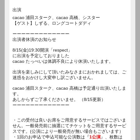
出演
cacao 浦田スターク、cacao 高橋、シスター
【ゲスト】しずる、ロングコートダディ
ーーーーーーーーーーーーー
出演者休演のお知らせ
8/15(金)19:30開演「respect」
に出演を予定しておりました
cacao たっぺいは体調不良により休演いたします。
出演を楽しみにして頂いたみなさまにおかれましては、ご
迷惑をおかけし大変申し訳ございません。
cacao 浦田スターク、cacao 高橋は予定通り出演いたしま
す。
あしからずご了承くださいませ。 （8/15更新）
ーーーーーーーーーーーーー
・この受付は良いお席をご用意するサービスではございま
せん。一般発売前に抽選にてチケットをご用意するサービ
スです。(公演により一般発売が無い場合もございます）
・1回のお申込で申込可能な公演数は『
1公演
』、枚数は