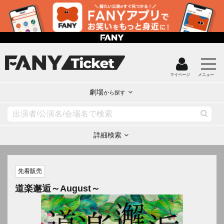
マイページ
メニュー
劇場
から探す
詳細検索
先着販売
道楽邂逅～August～