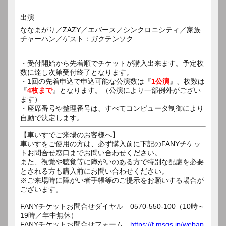
出演
ななまがり／ZAZY／エバース／シンクロニシティ／家族
チャーハン／ゲスト：ガクテンソク
・受付開始から先着順でチケットが購入出来ます。予定枚
数に達し次第受付終了となります。
・1回の先着申込で申込可能な公演数は『
1公演
』、枚数は
『
4枚まで
』となります。（公演により一部例外がござい
ます）
・座席番号や整理番号は、すべてコンピュータ制御により
自動で決定します。
【車いすでご来場のお客様へ】
車いすをご使用の方は、必ず購入前に下記のFANYチケッ
トお問合せ窓口までお問い合わせください。
また、視覚や聴覚等に障がいのある方で特別な配慮を必要
とされる方も購入前にお問い合わせください。
※ご来場時に障がい者手帳等のご提示をお願いする場合が
ございます。
FANYチケットお問合せダイヤル 0570-550-100（10時～
19時／年中無休）
FANYチケットお問合せフォーム
https://f.msgs.jp/webap