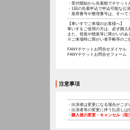
・受付開始から先着順でチケット
・1回の先着申込で申込可能な公
・座席番号や整理番号は、すべて
【車いすでご来場のお客様へ】
車いすをご使用の方は、必ず購入
また、視覚や聴覚等に障がいのあ
※ご来場時に障がい者手帳等のご
FANYチケットお問合せダイヤル 05
FANYチケットお問合せフォー
注意事項
・出演者は変更になる場合がござ
・出演者等の変更に伴う払戻しは
・購入後の変更・キャンセル（取