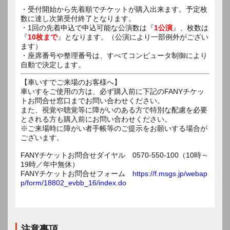
・受付開始から先着順でチケットが購入出来ます。予定枚
数に達し次第受付終了となります。
・1回の先着申込で申込可能な公演数は『
1公演
』、枚数は
『
10枚まで
』となります。（公演により一部例外がござい
ます）
・座席番号や整理番号は、すべてコンピュータ制御により
自動で決定します。
【車いすでご来場のお客様へ】
車いすをご使用の方は、必ず購入前に下記のFANYチケッ
トお問合せ窓口までお問い合わせください。
また、視覚や聴覚等に障がいのある方で特別な配慮を必要
とされる方も購入前にお問い合わせください。
※ご来場時に障がい者手帳等のご提示をお願いする場合が
ございます。
FANYチケットお問合せダイヤル 0570-550-100（10時～
19時／年中無休）
FANYチケットお問合せフォーム
https://f.msgs.jp/webap
p/form/18802_evbb_16/index.do
注意事項