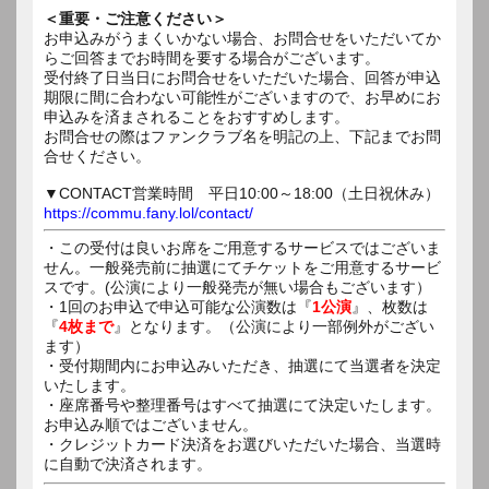
＜重要・ご注意ください＞
お申込みがうまくいかない場合、お問合せをいただいてか
らご回答までお時間を要する場合がございます。
受付終了日当日にお問合せをいただいた場合、回答が申込
期限に間に合わない可能性がございますので、お早めにお
申込みを済まされることをおすすめします。
お問合せの際はファンクラブ名を明記の上、下記までお問
合せください。
▼CONTACT営業時間 平日10:00～18:00（土日祝休み）
https://commu.fany.lol/contact/
・この受付は良いお席をご用意するサービスではございま
せん。一般発売前に抽選にてチケットをご用意するサービ
スです。(公演により一般発売が無い場合もございます）
・1回のお申込で申込可能な公演数は『
1公演
』、枚数は
『
4枚まで
』となります。（公演により一部例外がござい
ます）
・受付期間内にお申込みいただき、抽選にて当選者を決定
いたします。
・座席番号や整理番号はすべて抽選にて決定いたします。
お申込み順ではございません。
・クレジットカード決済をお選びいただいた場合、当選時
に自動で決済されます。