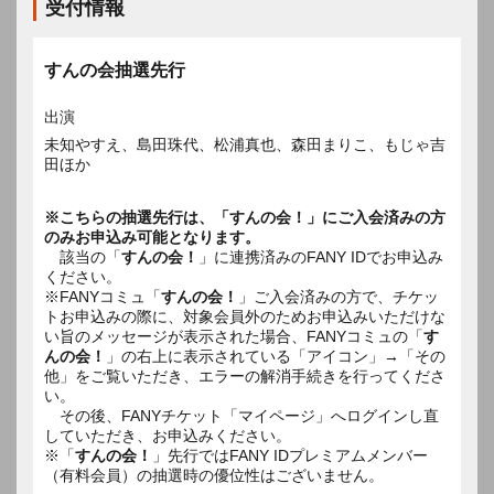
受付情報
すんの会抽選先行
出演
未知やすえ、島田珠代、松浦真也、森田まりこ、もじゃ吉
田ほか
※こちらの抽選先行は、「すんの会！」にご入会済みの方
のみお申込み可能となります。
該当の「
すんの会！
」に連携済みのFANY IDでお申込み
ください。
※FANYコミュ「
すんの会！
」ご入会済みの方で、チケッ
トお申込みの際に、対象会員外のためお申込みいただけな
い旨のメッセージが表示された場合、FANYコミュの「
す
んの会！
」の右上に表示されている「アイコン」→「その
他」をご覧いただき、エラーの解消手続きを行ってくださ
い。
その後、FANYチケット「マイページ」へログインし直
していただき、お申込みください。
※「
すんの会！
」先行ではFANY IDプレミアムメンバー
（有料会員）の抽選時の優位性はございません。