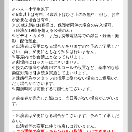
※小人＝小学生以下
※5歳以上は有料。4歳以下はひざ上のみ無料、但し、お席
が必要な場合は有料。
※16歳未満のお客様は、保護者同伴の場合のみ入場可。
（終演が19時を越える公演のみ）
※ビデオ・カメラ、または携帯電話等での録音・録画・撮
影・配信禁止。
※出演者は変更になる場合がありますので予めご了承くだ
さい。尚、変更にともなう払戻は行いません。
※客席内は飲食禁止となっております。
※劇場内にロッカーはございません。
※換気の徹底や消毒用アルコールの設置など、基本的な感
染症対策は引き続き実施してまいります。
※迷惑行為やスタッフの指示に従わない場合はご退場いた
だく場合がございます。
※開演時間は前後する可能性がございます。
※前売券が完売した際には、当日券がない場合がございま
す。
・出演者は変更になる場合がございます。予めご了承くだ
さい。
・出演者等の変更に伴う払戻しは行いません。
・ご当選後の変更・キャンセル（取消し）はできません。