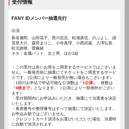
受付情報
FANY IDメンバー抽選先行
出演
新名徹郎、山田花子、西川忠志、松浦真也、のぶよし、諸
見里大介、森田まりこ、小寺真理、小西武蔵、入澤弘喜、
松元政唯、曽麻綾
ネタ：金属バット、女と男、ほか1組
・この受付は良いお席をご用意するサービスではございま
せん。一般発売前に抽選にてチケットをご用意するサービ
スです。(公演により一般発売が無い場合もございます）
・1回のお申込で申込可能な公演数は『
1公演
』、枚数は
『
4枚まで
』となります。（公演により一部例外がござい
ます）
・受付期間内にお申込みいただき、抽選にて当選者を決定
いたします。
・座席番号や整理番号はすべて抽選にて決定いたします。
お申込み順ではございません。
・クレジットカード決済をお選びいただいた場合、当選時
に自動で決済されます。