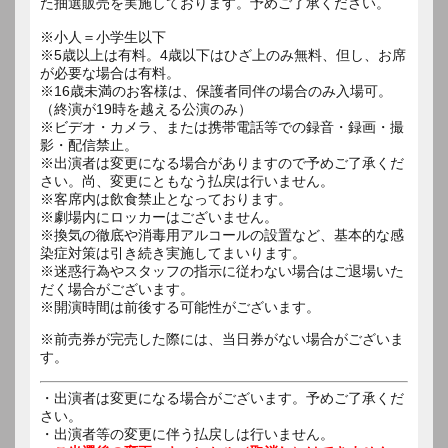
た抽選販売を実施しております。予めご了承ください。
※小人＝小学生以下
※5歳以上は有料。4歳以下はひざ上のみ無料、但し、お席
が必要な場合は有料。
※16歳未満のお客様は、保護者同伴の場合のみ入場可。
（終演が19時を越える公演のみ）
※ビデオ・カメラ、または携帯電話等での録音・録画・撮
影・配信禁止。
※出演者は変更になる場合がありますので予めご了承くだ
さい。尚、変更にともなう払戻は行いません。
※客席内は飲食禁止となっております。
※劇場内にロッカーはございません。
※換気の徹底や消毒用アルコールの設置など、基本的な感
染症対策は引き続き実施してまいります。
※迷惑行為やスタッフの指示に従わない場合はご退場いた
だく場合がございます。
※開演時間は前後する可能性がございます。
※前売券が完売した際には、当日券がない場合がございま
す。
・出演者は変更になる場合がございます。予めご了承くだ
さい。
・出演者等の変更に伴う払戻しは行いません。