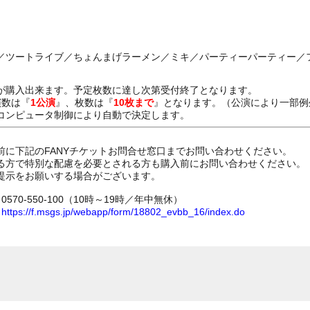
／ツートライブ／ちょんまげラーメン／ミキ／パーティーパーティー／
が購入出来ます。予定枚数に達し次第受付終了となります。
演数は『
1公演
』、枚数は『
10枚まで
』となります。（公演により一部例
コンピュータ制御により自動で決定します。
前に下記のFANYチケットお問合せ窓口までお問い合わせください。
る方で特別な配慮を必要とされる方も購入前にお問い合わせください。
提示をお願いする場合がございます。
70-550-100（10時～19時／年中無休）
ム
https://f.msgs.jp/webapp/form/18802_evbb_16/index.do