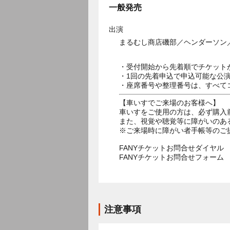
一般発売
出演
まるむし商店磯部／ヘンダーソン
・受付開始から先着順でチケット
・1回の先着申込で申込可能な公
・座席番号や整理番号は、すべて
【車いすでご来場のお客様へ】
車いすをご使用の方は、必ず購入
また、視覚や聴覚等に障がいのあ
※ご来場時に障がい者手帳等のご
FANYチケットお問合せダイヤル 05
FANYチケットお問合せフォー
注意事項