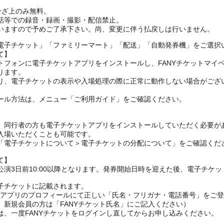
ひざ上のみ無料。
話等での録音・録画・撮影・配信禁止。
いますので予めご了承下さい。尚、変更に伴う払戻しは行いません。
電子チケット」「ファミリーマート」「配送」「自動発券機」をご選択
て】
トフォンに電子チケットアプリをインストールし、FANYチケットマイ
ります。
り、電子チケットの表示や入場処理の際に正常に動作しない場合がござ
ール方法は、メニュー「ご利用ガイド」をご確認ください。
、同行者の方も電子チケットアプリをインストールしていただく必要が
入場いただくことも可能です。
の「電子チケットについて＞電子チケットの分配について」をご確認くだ
て】
演3日前10:00以降となります。発券開始日時を迎えた後、電子チケ
子チケットに記載されます。
FANYアプリのプロフィールにて正しい「氏名・フリガナ・電話番号」を
、新規会員の方は「FANYチケット氏名」にご記入ください）
は、一度FANYチケットをログインし直してからお申し込みください