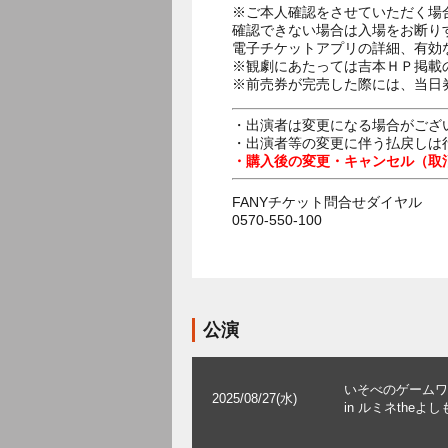
※ご本人確認をさせていただく場
確認できない場合は入場をお断り
電子チケットアプリの詳細、有効
※観劇にあたっては吉本ＨＰ掲載の
※前売券が完売した際には、当日
・出演者は変更になる場合がござ
・出演者等の変更に伴う払戻しは
・購入後の変更・キャンセル（取
FANYチケット問合せダイヤル
0570-550-100
公演
いそべのゲームワ
2025/08/27(水)
in ルミネtheよし