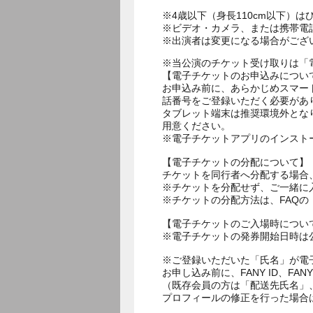
※4歳以下（身長110cm以下）は
※ビデオ・カメラ、または携帯電
※出演者は変更になる場合がござ
※当公演のチケット受け取りは「
【電子チケットのお申込みについ
お申込み前に、あらかじめスマー
話番号をご登録いただく必要があ
タブレット端末は推奨環境外とな
用意ください。
※電子チケットアプリのインスト
【電子チケットの分配について】
チケットを同行者へ分配する場合
※チケットを分配せず、ご一緒に
※チケットの分配方法は、FAQ
【電子チケットのご入場時につい
※電子チケットの発券開始日時は公
※ご登録いただいた「氏名」が電
お申し込み前に、FANY ID、
（既存会員の方は「配送先氏名」
プロフィールの修正を行った場合