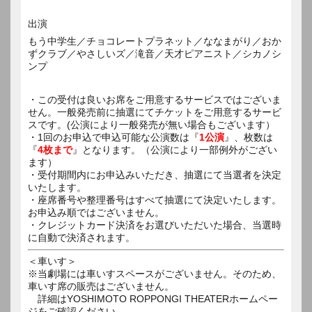
出演
もう中学生／チョコレートプラネット／ななまがり／おか
ずクラブ／やさしいズ／滝音／天才ピアニスト／シカノシ
ンプ
・この受付は良いお席をご用意するサービスではございま
せん。一般発売前に抽選にてチケットをご用意するサービ
スです。(公演により一般発売が無い場合もございます）
・1回のお申込で申込可能な公演数は『
1公演
』、枚数は
『
4枚まで
』となります。（公演により一部例外がござい
ます）
・受付期間内にお申込みいただき、抽選にて当選者を決定
いたします。
・座席番号や整理番号はすべて抽選にて決定いたします。
お申込み順ではございません。
・クレジットカード決済をお選びいただいた場合、当選時
に自動で決済されます。
＜車いす＞
※当劇場には車いすスペースがございません。そのため、
車いす席の販売はございません。
詳細はYOSHIMOTO ROPPONGI THEATERホームペー
ジをご確認ください。