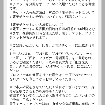
※チケットを分配せず、ご一緒に入場いただくことも可能
です。
※チケットの分配方法は、FAQの「電子チケットについて
＞電子チケットの分配について」をご確認ください。
【電子チケットのご入場時について】
※電子チケットの発券開始日時は公演3日前10:00以降とな
ります。発券開始日時を迎えた後、電子チケットアプリに
チケットが表示されます。
※ご登録いただいた「氏名」が電子チケットに記載されま
す。
お申し込み前に、FANY ID、FANYアプリのプロフィール
にて正しい「氏名・フリガナ・電話番号」をご登録されて
いるかご確認ください。（既存会員の方は「配送先氏
名」、新規会員の方は「FANYチケット氏名」にご記入く
ださい）
プロフィールの修正を行った場合は、一度FANYチケット
をログインし直してからお申し込みください。
※ご本人確認をさせていただく場合がございますので、身
分が証明できるものをお持ちください。
確認できない場合は入場をお断りする場合もございますの
で予めご了承ください。
電子チケットアプリの詳細、有効な身分証明書の種類など