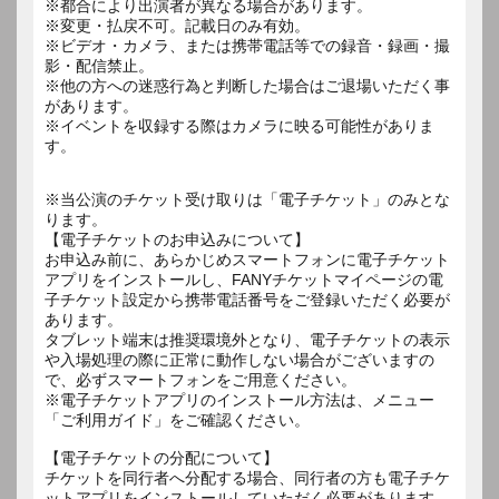
※都合により出演者が異なる場合があります。
※変更・払戻不可。記載日のみ有効。
※ビデオ・カメラ、または携帯電話等での録音・録画・撮
影・配信禁止。
※他の方への迷惑行為と判断した場合はご退場いただく事
があります。
※イベントを収録する際はカメラに映る可能性がありま
す。
※当公演のチケット受け取りは「電子チケット」のみとな
ります。
【電子チケットのお申込みについて】
お申込み前に、あらかじめスマートフォンに電子チケット
アプリをインストールし、FANYチケットマイページの電
子チケット設定から携帯電話番号をご登録いただく必要が
あります。
タブレット端末は推奨環境外となり、電子チケットの表示
や入場処理の際に正常に動作しない場合がございますの
で、必ずスマートフォンをご用意ください。
※電子チケットアプリのインストール方法は、メニュー
「ご利用ガイド」をご確認ください。
【電子チケットの分配について】
チケットを同行者へ分配する場合、同行者の方も電子チケ
ットアプリをインストールしていただく必要があります。