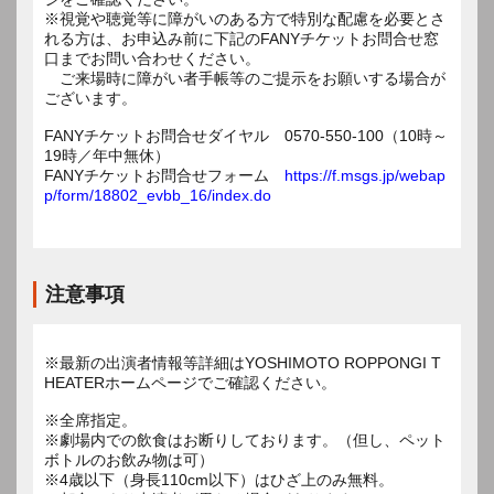
※視覚や聴覚等に障がいのある方で特別な配慮を必要とさ
れる方は、お申込み前に下記のFANYチケットお問合せ窓
口までお問い合わせください。
ご来場時に障がい者手帳等のご提示をお願いする場合が
ございます。
FANYチケットお問合せダイヤル 0570-550-100（10時～
19時／年中無休）
FANYチケットお問合せフォーム
https://f.msgs.jp/webap
p/form/18802_evbb_16/index.do
注意事項
※最新の出演者情報等詳細はYOSHIMOTO ROPPONGI T
HEATERホームページでご確認ください。
※全席指定。
※劇場内での飲食はお断りしております。（但し、ペット
ボトルのお飲み物は可）
※4歳以下（身長110cm以下）はひざ上のみ無料。