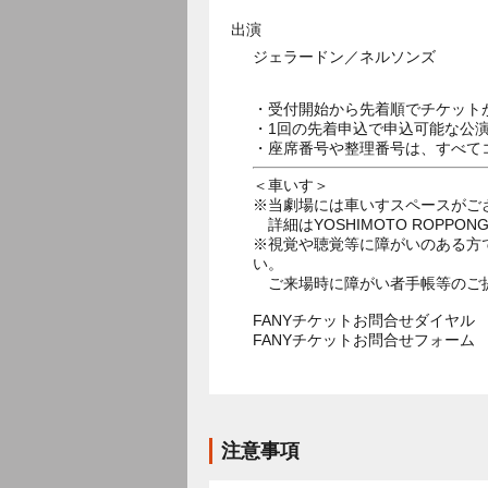
出演
ジェラードン／ネルソンズ
・受付開始から先着順でチケット
・1回の先着申込で申込可能な公
・座席番号や整理番号は、すべて
＜車いす＞
※当劇場には車いすスペースがご
詳細はYOSHIMOTO ROPPON
※視覚や聴覚等に障がいのある方
い。
ご来場時に障がい者手帳等のご
FANYチケットお問合せダイヤル 05
FANYチケットお問合せフォー
注意事項