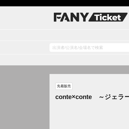
先着販売
conte×conte ～ジ