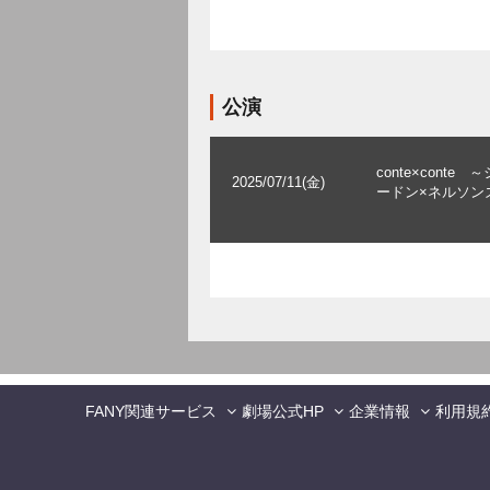
公演
conte×conte 
2025/07/11(金)
ードン×ネルソン
FANY関連サービス
劇場公式HP
企業情報
利用規