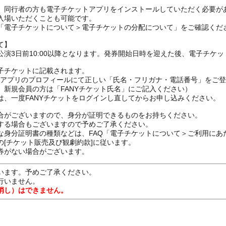
、同行者の方も電子チケットアプリをインストールしていただく必要が
入場いただくことも可能です。
の「電子チケットについて＞電子チケットの分配について」をご確認くだ
て】
演3日前10:00以降となります。発券開始日時を迎えた後、電子チケ
子チケットに記載されます。
FANYアプリのプロフィールにて正しい「氏名・フリガナ・電話番号」を
、新規会員の方は「FANYチケット氏名」にご記入ください）
は、一度FANYチケットをログインし直してからお申し込みください
合がございますので、身分が証明できるものをお持ちください。
する場合もございますので予めご了承ください。
な身分証明書の種類などは、FAQ「電子チケットについて＞ご利用にあ
[チケット販売及び観劇約款]に従います。
券がない場合がございます。
います。予めご了承ください。
行いません。
消し）はできません。