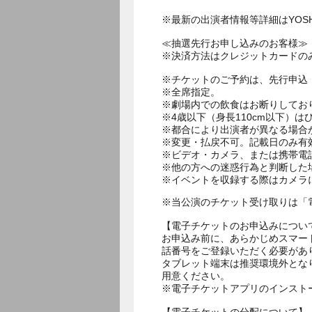
※最新の出演者情報等詳細はYOSHI
≪抽選先行お申し込みのお客様≫
※決済方法はクレジットカードの
※チケットのご予約は、先行申込
※全席指定。
※劇場内での飲食はお断りしてお
※4歳以下（身長110cm以下）は
※都合により出演者が異なる場合
※変更・払戻不可。記載日のみ有
※ビデオ・カメラ、または携帯電
※他の方への迷惑行為と判断した
※イベントを収録する際はカメラ
※当公演のチケット受け取りは「
【電子チケットのお申込みについ
お申込み前に、あらかじめスマー
話番号をご登録いただく必要があ
タブレット端末は推奨環境外とな
用意ください。
※電子チケットアプリのインスト