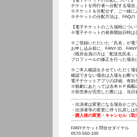
【電子チケットの分配について】
チケットを同行者へ分配する場合
※チケットを分配せず、ご一緒に
※チケットの分配方法は、FAQ
【電子チケットのご入場時につい
※電子チケットの発券開始日時は公
※ご登録いただいた「氏名」が電
お申し込み前に、FANY ID、
（既存会員の方は「配送先氏名」
プロフィールの修正を行った場合
※ご本人確認をさせていただく場
確認できない場合は入場をお断り
電子チケットアプリの詳細、有効
※観劇にあたっては吉本ＨＰ掲載の
※前売券が完売した際には、当日
・出演者は変更になる場合がござ
・出演者等の変更に伴う払戻しは
・購入後の変更・キャンセル（取
FANYチケット問合せダイヤル
0570-550-100