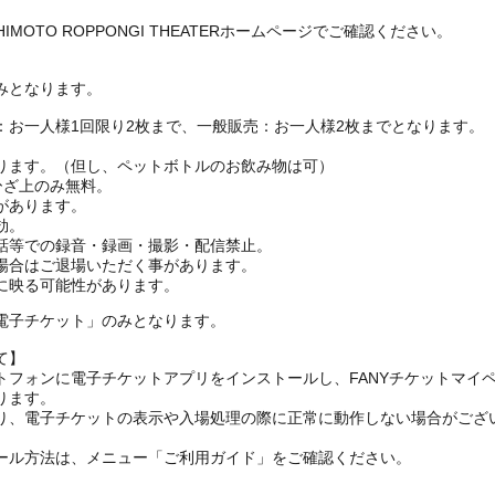
MOTO ROPPONGI THEATERホームページでご確認ください。
みとなります。
：お一人様1回限り2枚まで、一般販売：お一人様2枚までとなります。
ります。（但し、ペットボトルのお飲み物は可）
ひざ上のみ無料。
があります。
効。
話等での録音・録画・撮影・配信禁止。
場合はご退場いただく事があります。
に映る可能性があります。
電子チケット」のみとなります。
て】
トフォンに電子チケットアプリをインストールし、FANYチケットマイ
ります。
り、電子チケットの表示や入場処理の際に正常に動作しない場合がござ
ール方法は、メニュー「ご利用ガイド」をご確認ください。