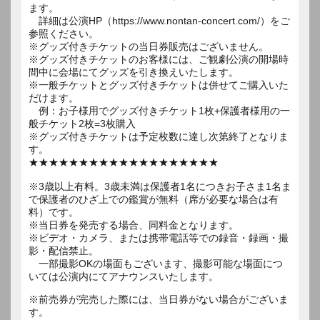
ます。
詳細は公演HP（https://www.nontan-concert.com/）をご
参照ください。
※グッズ付きチケットの当日券販売はございません。
※グッズ付きチケットのお客様には、ご観劇公演の開場時
間中に会場にてグッズを引き換えいたします。
※一般チケットとグッズ付きチケットは併せてご購入いた
だけます。
例：お子様用でグッズ付きチケット1枚+保護者様用の一
般チケット2枚=3枚購入
※グッズ付きチケットは予定枚数に達し次第終了となりま
す。
★★★★★★★★★★★★★★★★★★★
※3歳以上有料。3歳未満は保護者1名につきお子さま1名ま
で保護者のひざ上での鑑賞が無料（席が必要な場合は有
料）です。
※当日券を発売する場合、同料金となります。
※ビデオ・カメラ、または携帯電話等での録音・録画・撮
影・配信禁止。
一部撮影OKの場面もございます、撮影可能な場面につ
いては公演内にてアナウンスいたします。
※前売券が完売した際には、当日券がない場合がございま
す。