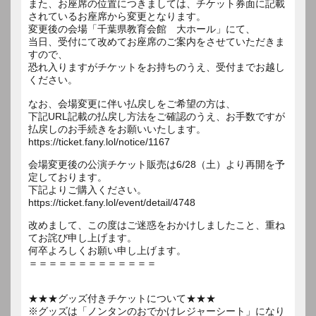
また、お座席の位置につきましては、チケット券面に記載
されているお座席から変更となります。
変更後の会場「千葉県教育会館 大ホール」にて、
当日、受付にて改めてお座席のご案内をさせていただきま
すので、
恐れ入りますがチケットをお持ちのうえ、受付までお越し
ください。
なお、会場変更に伴い払戻しをご希望の方は、
下記URL記載の払戻し方法をご確認のうえ、お手数ですが
払戻しのお手続きをお願いいたします。
https://ticket.fany.lol/notice/1167
会場変更後の公演チケット販売は6/28（土）より再開を予
定しております。
下記よりご購入ください。
https://ticket.fany.lol/event/detail/4748
改めまして、この度はご迷惑をおかけしましたこと、重ね
てお詫び申し上げます。
何卒よろしくお願い申し上げます。
＝＝＝＝＝＝＝＝＝＝＝＝＝
★★★グッズ付きチケットについて★★★
※グッズは「ノンタンのおでかけレジャーシート」になり