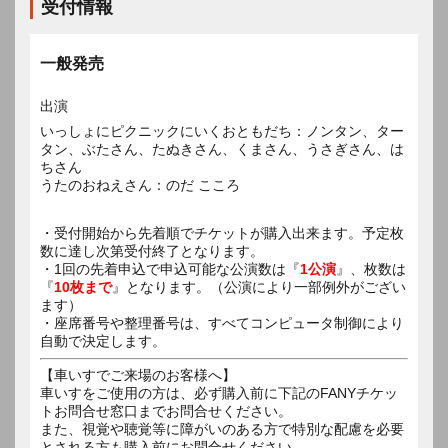
受付情報
一般発売
出演
いっしょにピクニックにいくおともだち：ノンタン、ター
タン、ぶたさん、たぬきさん、くまさん、うさぎさん、は
ちさん
うたのおねえさん：のだ こころ
・受付開始から先着順でチケットが購入出来ます。予定枚
数に達し次第受付終了となります。
・1回の先着申込で申込可能な公演数は『
1公演
』、枚数は
『
10枚まで
』となります。（公演により一部例外がござい
ます）
・座席番号や整理番号は、すべてコンピュータ制御により
自動で決定します。
【車いすでご来場のお客様へ】
車いすをご使用の方は、必ず購入前に下記のFANYチケッ
トお問合せ窓口までお問合せください。
また、視覚や聴覚等に障がいのある方で特別な配慮を必要
とされる方も購入前にお問合せください。