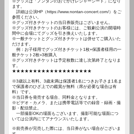
※グッズは「ノンタンのおでかけレジャーシート」になり
ます。
詳細は公演HP（https://www.nontan-concert.com/）をご
参照ください。
※グッズ付きチケットの当日券販売はございません。
※グッズ付きチケットのお客様には、ご観劇公演の開場時
間中に会場にてグッズを引き換えいたします。
※一般チケットとグッズ付きチケットは併せてご購入いた
だけます。
例：お子様用でグッズ付きチケット1枚+保護者様用の一
般チケット2枚=3枚購入
※グッズ付きチケットは予定枚数に達し次第終了となりま
す。
★★★★★★★★★★★★★★★★★★★
※3歳以上有料。3歳未満は保護者1名につきお子さま1名ま
で保護者のひざ上での鑑賞が無料（席が必要な場合は有
料）です。
※当日券を発売する場合、同料金となります。
※ビデオ・カメラ、または携帯電話等での録音・録画・撮
影・配信禁止。
一部撮影OKの場面もございます、撮影可能な場面につ
いては公演内にてアナウンスいたします。
※前売券が完売した際には、当日券がない場合がございま
す。