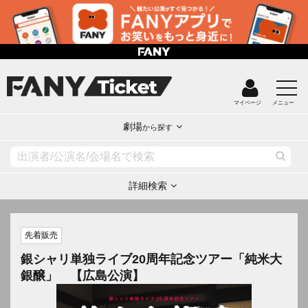
マイページ
メニュー
劇場
から探す
詳細検索
先着販売
銀シャリ単独ライブ20周年記念ツアー「純米大
銀醸」 【広島公演】