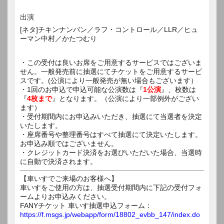
出演
[ネタ]チキンナンバン／ラフ・コントロール／LLR／ヒュ
ーマン中村／かたつむり
・この受付は良いお席をご用意するサービスではございま
せん。一般発売前に抽選にてチケットをご用意するサービ
スです。(公演により一般発売が無い場合もございます）
・1回のお申込で申込可能な公演数は『
1公演
』、枚数は
『
4枚まで
』となります。（公演により一部例外がござい
ます）
・受付期間内にお申込みいただき、抽選にて当選者を決定
いたします。
・座席番号や整理番号はすべて抽選にて決定いたします。
お申込み順ではございません。
・クレジットカード決済をお選びいただいた場合、当選時
に自動で決済されます。
【車いすでご来場のお客様へ】
車いすをご使用の方は、抽選受付期間内に下記の受付フォ
ームよりお申込みください。
FANYチケット 車いす抽選申込フォーム：
https://f.msgs.jp/webapp/form/18802_evbb_147/index.do