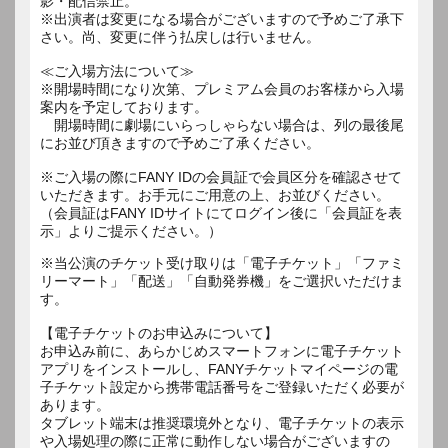
影・配信禁止。
※出演者は変更になる場合がございますので予めご了承下
さい。尚、変更に伴う払戻しは行いません。
≪ご入場方法について≫
※開場時間になり次第、プレミアム会員のお客様から入場
案内を予定しております。
開場時間に劇場にいらっしゃらない場合は、列の最後尾
にお並び頂きますので予めご了承ください。
※ご入場の際にFANY IDの会員証で会員区分を確認させて
いただきます。お手元にご用意の上、お並びください。
（会員証はFANY IDサイトにてログイン後に「会員証を表
示」よりご提示ください。）
※当公演のチケット受け取りは「電子チケット」「ファミ
リーマート」「配送」「自動発券機」をご選択いただけま
す。
【電子チケットのお申込みについて】
お申込み前に、あらかじめスマートフォンに電子チケット
アプリをインストールし、FANYチケットマイページの電
子チケット設定から携帯電話番号をご登録いただく必要が
あります。
タブレット端末は推奨環境外となり、電子チケットの表示
や入場処理の際に正常に動作しない場合がございますの