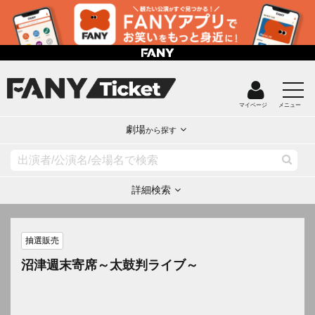
マイページ
メニュー
劇場
から探す
詳細検索
抽選販売
沼津週末寄席～太鼓判ライブ～