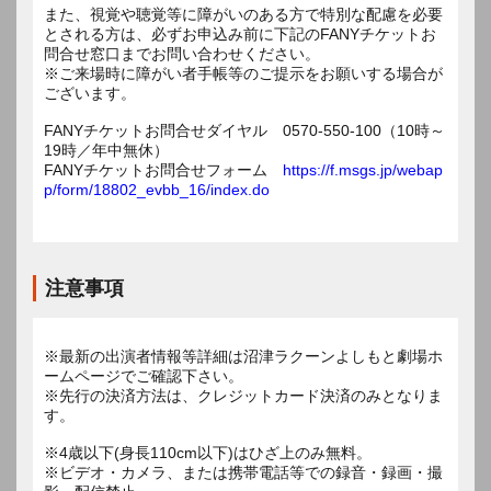
また、視覚や聴覚等に障がいのある方で特別な配慮を必要
とされる方は、必ずお申込み前に下記のFANYチケットお
問合せ窓口までお問い合わせください。
※ご来場時に障がい者手帳等のご提示をお願いする場合が
ございます。
FANYチケットお問合せダイヤル 0570-550-100（10時～
19時／年中無休）
FANYチケットお問合せフォーム
https://f.msgs.jp/webap
p/form/18802_evbb_16/index.do
注意事項
※最新の出演者情報等詳細は沼津ラクーンよしもと劇場ホ
ームページでご確認下さい。
※先行の決済方法は、クレジットカード決済のみとなりま
す。
※4歳以下(身長110cm以下)はひざ上のみ無料。
※ビデオ・カメラ、または携帯電話等での録音・録画・撮