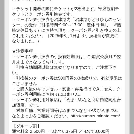
・チケット発券の際にチケットが2枚出ます。寄席観劇チ
ケットとクーポン券引換券です。
・クーポン券引換券を沼津港内「沼津港ちどりひものセン
ター」の受付（引換時間:9:00～17:00 定休日:無し ※臨
時定休日あり）にお持ち頂き、クーポン券と引き換えの上
ご利用ください。（2025年6月1日より引換場所が変更に
なりました。）
★注意事項
・クーポン券引換券の引換有効期限は、ご鑑賞公演月の翌
月末までとなっております。
引換有効期限以降は無効となりますので、ご注意下さ
い。
・引換後のクーポン券は500円券の3枚綴りで、有効期限は
ございません。
・ご購入後のキャンセル・変更・再発行はできません。ク
ーポン券利用時にお釣りは出ません。
・クーポン券利用対象店は「ぬまづみなと商店街協同組合
加盟店」です。
対象店舗、営業時間等はぬまづみなとHP及びぬまづみ
なとまっぷをご確認ください。http://numazuminato.com/
――――――――――――――――――――
【グループ割】
通常料金 2,500円 → 3名で6,375円 ／ 4名で8,000円