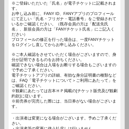
※ご登録いただいた「氏名」が電子チケットに記載されま
す。
お申し込み前に、FANY ID、FANYアプリのプロフィール
にて正しい「氏名・フリガナ・電話番号」をご登録されて
いるかご確認ください。（既存会員の方は「配送先氏
名」、新規会員の方は「FANYチケット氏名」にご記入く
ださい）
プロフィールの修正を行った場合は、一度FANYチケット
をログインし直してからお申し込みください。
※ご本人確認をさせていただく場合がございますので、身
分が証明できるものをお持ちください。
確認できない場合は入場をお断りする場合もございますの
で予めご了承ください。
電子チケットアプリの詳細、有効な身分証明書の種類など
は、FAQ「電子チケットについて＞ご利用にあたって」を
ご確認ください。
※観劇にあたっては吉本ＨＰ掲載の[チケット販売及び観劇
約款]に従います。
※前売券が完売した際には、当日券がない場合がございま
す。
・出演者は変更になる場合がございます。予めご了承くだ
さい。
・出演者等の変更に伴う払戻しは行いません。