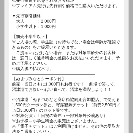
≪先行抽選申込をされるお客様≫
※プレミアム先行は先行割引価格でご購入いただけます。
▼先行割引価格
大人 ：2,000円
小学生以下：1,000円
【前売小学生以下】
※ご入場の際、学生証（お持ちでない場合は年齢が確認で
きるもの）をご提示いただきます。
ご提示いただけない場合、または対象年齢外のお客様
は、窓口にて通常料金の差額をお支払いいただきます。予
めご了承ください。
※購入後の払戻不可。
――――――――――――――――――――
【ぬまづみなとクーポン付】
前売・当日ともに1,000円もお得です！！劇場で笑って、
沼津港でお腹いっぱい食べて、沼津を満喫しよう！！
※沼津港「ぬまづみなと商店街協同組合加盟店」で使える
1,500円クーポン券と、寄席観劇チケット（前売2,500円／
当日3,000円）のセット券です。
※対象公演：土日祝の寄席（一部対象外公演あり）
※お子様～小学生料金の販売はございません。
※『電子チケット』はご利用頂けません。その他の受取方
法をご選択ください。