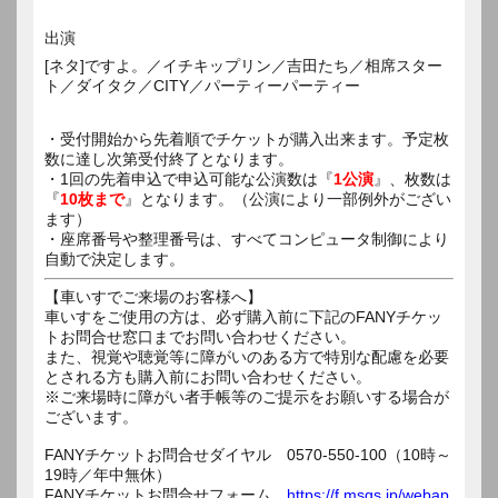
出演
[ネタ]ですよ。／イチキップリン／吉田たち／相席スター
ト／ダイタク／CITY／パーティーパーティー
・受付開始から先着順でチケットが購入出来ます。予定枚
数に達し次第受付終了となります。
・1回の先着申込で申込可能な公演数は『
1公演
』、枚数は
『
10枚まで
』となります。（公演により一部例外がござい
ます）
・座席番号や整理番号は、すべてコンピュータ制御により
自動で決定します。
【車いすでご来場のお客様へ】
車いすをご使用の方は、必ず購入前に下記のFANYチケッ
トお問合せ窓口までお問い合わせください。
また、視覚や聴覚等に障がいのある方で特別な配慮を必要
とされる方も購入前にお問い合わせください。
※ご来場時に障がい者手帳等のご提示をお願いする場合が
ございます。
FANYチケットお問合せダイヤル 0570-550-100（10時～
19時／年中無休）
FANYチケットお問合せフォーム
https://f.msgs.jp/webap