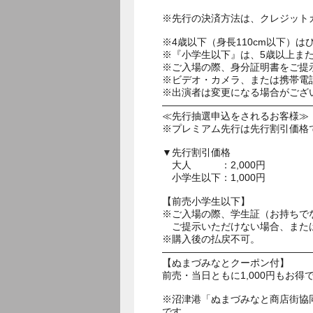
※先行の決済方法は、クレジット
※4歳以下（身長110cm以下）は
※『小学生以下』は、5歳以上また
※ご入場の際、身分証明書をご提
※ビデオ・カメラ、または携帯電
※出演者は変更になる場合がござ
―――――――――――――――
≪先行抽選申込をされるお客様≫
※プレミアム先行は先行割引価格
▼先行割引価格
大人 ：2,000円
小学生以下：1,000円
【前売小学生以下】
※ご入場の際、学生証（お持ちで
ご提示いただけない場合、または
※購入後の払戻不可。
―――――――――――――――
【ぬまづみなとクーポン付】
前売・当日ともに1,000円もお
※沼津港「ぬまづみなと商店街協同組
です。