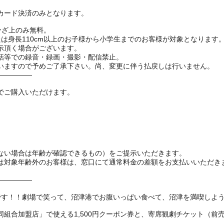
カード決済のみとなります。
ひざ上のみ無料。
は身長110cm以上のお子様から小学生までのお客様が対象となります
示頂く場合がございます。
話等での録音・録画・撮影・配信禁止。
いますので予めご了承下さい。尚、変更に伴う払戻しは行いません。
―――――
でご購入いただけます。
ない場合は年齢が確認できるもの）をご提示いただきます。
対象年齢外のお客様は、窓口にて通常料金の差額をお支払いいただき
―――――
得です！！劇場で笑って、沼津港でお腹いっぱい食べて、沼津を満喫しよ
合加盟店」で使える1,500円クーポン券と、寄席観劇チケット（前売2,