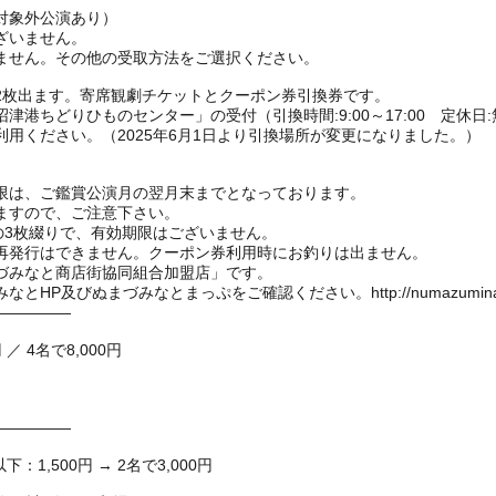
対象外公演あり）
ざいません。
ません。その他の受取方法をご選択ください。
2枚出ます。寄席観劇チケットとクーポン券引換券です。
津港ちどりひものセンター」の受付（引換時間:9:00～17:00 定休
用ください。（2025年6月1日より引換場所が変更になりました。）
限は、ご鑑賞公演月の翌月末までとなっております。
ますので、ご注意下さい。
の3枚綴りで、有効期限はございません。
再発行はできません。クーポン券利用時にお釣りは出ません。
づみなと商店街協同組合加盟店」です。
及びぬまづみなとまっぷをご確認ください。http://numazuminato
―――――
 ／ 4名で8,000円
―――――
：1,500円 → 2名で3,000円