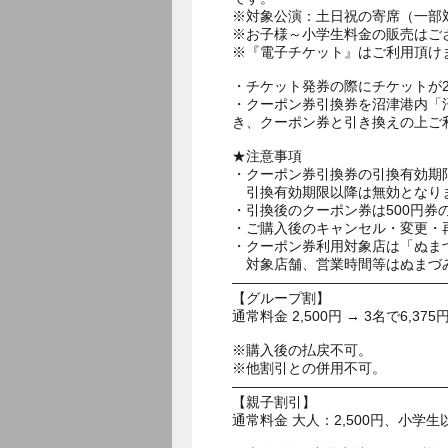
※対象公演：土日祝の寄席（一部
※お子様～小学生料金の販売はご
※『電子チケット』はご利用頂け
・チケット発券の際にチケットが
・クーポン券引換券を沼津港内「沼
き、クーポン券と引き換えの上ご利
★注意事項
・クーポン券引換券の引換有効期
引換有効期限以降は無効となり
・引換後のクーポン券は500円券
・ご購入後のキャンセル・変更・
・クーポン券利用対象店は「ぬま
対象店舗、営業時間等はぬまづみなとHP
―――――――――――――――
【グループ割】
通常料金 2,500円 → 3名で6,375円
※購入後の払戻不可。
※他割引との併用不可。
―――――――――――――――
【親子割引】
通常料金 大人：2,500円、小学生以下