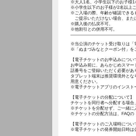
※大人1名、小学生以下のお子様1
※小学生以下のお子様が2名以上
※ご入場の際、年齢が確認できる
ご提示いただけない場合、または
※購入後の払戻不可。
※他割引との併用不可。
―――――――――――――――
※当公演のチケット受け取りは「
※「ぬまづみなとクーポン付」を
【電子チケットのお申込みについ
お申込み前に、あらかじめスマー
話番号をご登録いただく必要があ
タブレット端末は推奨環境外とな
用意ください。
※電子チケットアプリのインスト
【電子チケットの分配について】
チケットを同行者へ分配する場合
※チケットを分配せず、ご一緒に
※チケットの分配方法は、FAQ
【電子チケットのご入場時につい
※電子チケットの発券開始日時は公