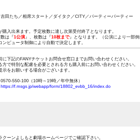
／吉田たち／相席スタート／ダイタク／CITY／パーティーパーティー
が購入出来ます。予定枚数に達し次第受付終了となります。
演数は『
1公演
』、枚数は『
10枚まで
』となります。（公演により一部例
コンピュータ制御により自動で決定します。
前に下記のFANYチケットお問合せ窓口までお問い合わせください。
る方で特別な配慮を必要とされる方も購入前にお問い合わせください。
提示をお願いする場合がございます。
70-550-100（10時～19時／年中無休）
ム
https://f.msgs.jp/webapp/form/18802_evbb_16/index.do
ラクーンよしもと劇場ホームページでご確認下さい。