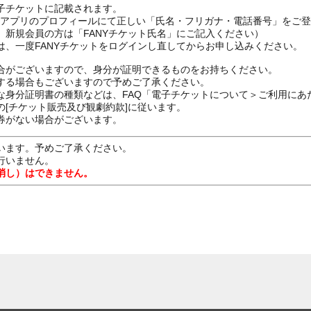
子チケットに記載されます。
FANYアプリのプロフィールにて正しい「氏名・フリガナ・電話番号」を
、新規会員の方は「FANYチケット氏名」にご記入ください）
は、一度FANYチケットをログインし直してからお申し込みください
合がございますので、身分が証明できるものをお持ちください。
する場合もございますので予めご了承ください。
な身分証明書の種類などは、FAQ「電子チケットについて＞ご利用にあ
[チケット販売及び観劇約款]に従います。
券がない場合がございます。
います。予めご了承ください。
行いません。
消し）はできません。