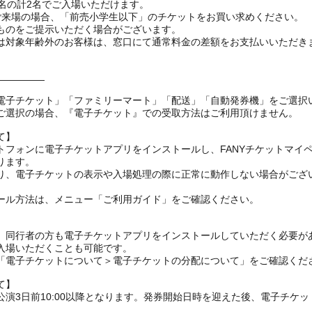
名の計2名でご入場いただけます。
ご来場の場合、「前売小学生以下」のチケットをお買い求めください。
ものをご提示いただく場合がございます。
対象年齢外のお客様は、窓口にて通常料金の差額をお支払いいただき
―――――
電子チケット」「ファミリーマート」「配送」「自動発券機」をご選択
ご選択の場合、『電子チケット』での受取方法はご利用頂けません。
て】
トフォンに電子チケットアプリをインストールし、FANYチケットマイ
ります。
り、電子チケットの表示や入場処理の際に正常に動作しない場合がござ
ール方法は、メニュー「ご利用ガイド」をご確認ください。
、同行者の方も電子チケットアプリをインストールしていただく必要が
入場いただくことも可能です。
の「電子チケットについて＞電子チケットの分配について」をご確認くだ
て】
演3日前10:00以降となります。発券開始日時を迎えた後、電子チケ