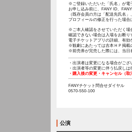
※ご登録いただいた「氏名」が電
お申し込み前に、FANY ID、
（既存会員の方は「配送先氏名」
プロフィールの修正を行った場合
※ご本人確認をさせていただく場
確認できない場合は入場をお断り
電子チケットアプリの詳細、有効
※観劇にあたっては吉本ＨＰ掲載の
※前売券が完売した際には、当日
・出演者は変更になる場合がござ
・出演者等の変更に伴う払戻しは
・購入後の変更・キャンセル（取
FANYチケット問合せダイヤル
0570-550-100
公演