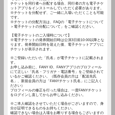
チケットを同行者へ分配する場合、同行者の方も電子チケ
ットアプリをインストールしていただく必要があります。
※チケットを分配せず、ご一緒に入場いただくことも可能
です。
※チケットの分配方法は、FAQの「電子チケットについて
＞電子チケットの分配について」をご確認ください。
【電子チケットのご入場時について】
※電子チケットの発券開始日時は公演3日前10:00以降とな
ります。発券開始日時を迎えた後、電子チケットアプリに
チケットが表示されます。
※ご登録いただいた「氏名」が電子チケットに記載されま
す。
お申し込み前に、FANY ID、FANYアプリのプロフィール
にて正しい「氏名・フリガナ・電話番号」をご登録されて
いるかご確認ください。（既存会員の方は「配送先氏
名」、新規会員の方は「FANYチケット氏名」にご記入く
ださい）
プロフィールの修正を行った場合は、一度FANYチケット
をログインし直してからお申し込みください。
※ご本人確認をさせていただく場合がございますので、身
分が証明できるものをお持ちください。
確認できない場合は入場をお断りする場合もございますの