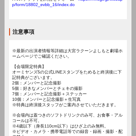
p/form/18802_evbb_16/index.do
注意事項
※最新の出演者情報等詳細は大宮ラクーンよしもと劇場ホ
ームページでご確認ください。
【会場限定特典】
オーミヤンズ5の公式LINEスタンプをためると終演後に下
記特典がございます。
2個：メンバーと記念撮影
5個：好きなメンバーとチェキの撮影
7個：メンバーと記念撮影＋ステッカー
10個：メンバーと記念撮影＋生写真
※特典は終演後スタッフがご案内させていただきます。
※会場内は蓋つきのソフトドリンクのみ可、お食事・アル
コールは不可。
※4歳以下（身長110cm以下）はひざ上のみ無料。
※ビデオ・カメラ・携帯電話等での録音・録画・撮影・配