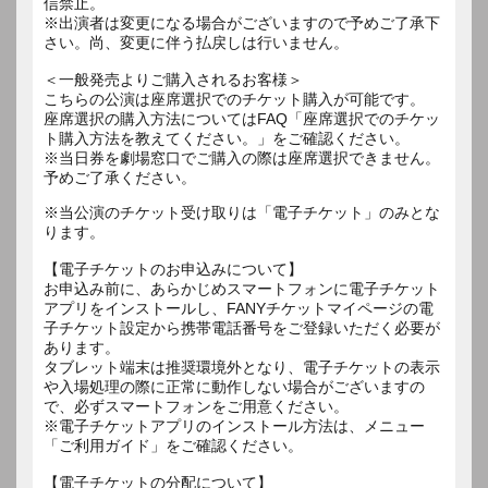
信禁止。
※出演者は変更になる場合がございますので予めご了承下
さい。尚、変更に伴う払戻しは行いません。
＜一般発売よりご購入されるお客様＞
こちらの公演は座席選択でのチケット購入が可能です。
座席選択の購入方法についてはFAQ「座席選択でのチケッ
ト購入方法を教えてください。」をご確認ください。
※当日券を劇場窓口でご購入の際は座席選択できません。
予めご了承ください。
※当公演のチケット受け取りは「電子チケット」のみとな
ります。
【電子チケットのお申込みについて】
お申込み前に、あらかじめスマートフォンに電子チケット
アプリをインストールし、FANYチケットマイページの電
子チケット設定から携帯電話番号をご登録いただく必要が
あります。
タブレット端末は推奨環境外となり、電子チケットの表示
や入場処理の際に正常に動作しない場合がございますの
で、必ずスマートフォンをご用意ください。
※電子チケットアプリのインストール方法は、メニュー
「ご利用ガイド」をご確認ください。
【電子チケットの分配について】