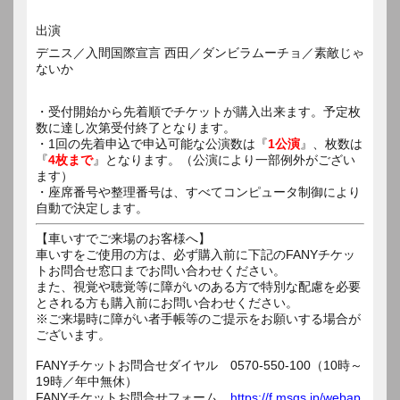
出演
デニス／入間国際宣言 西田／ダンビラムーチョ／素敵じゃ
ないか
・受付開始から先着順でチケットが購入出来ます。予定枚
数に達し次第受付終了となります。
・1回の先着申込で申込可能な公演数は『
1公演
』、枚数は
『
4枚まで
』となります。（公演により一部例外がござい
ます）
・座席番号や整理番号は、すべてコンピュータ制御により
自動で決定します。
【車いすでご来場のお客様へ】
車いすをご使用の方は、必ず購入前に下記のFANYチケッ
トお問合せ窓口までお問い合わせください。
また、視覚や聴覚等に障がいのある方で特別な配慮を必要
とされる方も購入前にお問い合わせください。
※ご来場時に障がい者手帳等のご提示をお願いする場合が
ございます。
FANYチケットお問合せダイヤル 0570-550-100（10時～
19時／年中無休）
FANYチケットお問合せフォーム
https://f.msgs.jp/webap