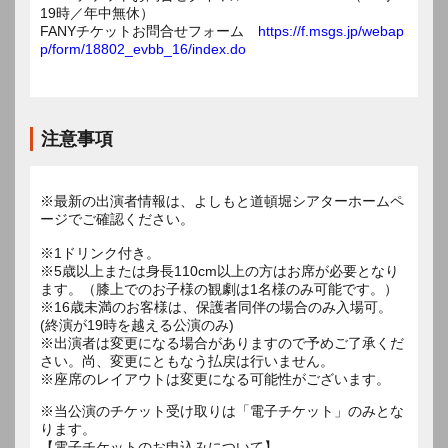
19時／年中無休）
FANYチケットお問合せフォーム
https://f.msgs.jp/webap
p/form/18802_evbb_16/index.do
注意事項
※最新の出演者情報は、よしもと道頓堀シアターホームペ
ージでご確認ください。
※1ドリンク付き。
※5歳以上または身長110cm以上の方はお席が必要となり
ます。（膝上でのお子様の観劇は1名様のみ可能です。）
※16歳未満のお客様は、保護者同伴の場合のみ入場可。
(終演が19時を越える公演のみ)
※出演者は変更になる場合がありますので予めご了承くだ
さい。尚、変更にともなう払戻は行いません。
※座席のレイアウトは変更になる可能性がございます。
※当公演のチケット受け取りは「電子チケット」のみとな
ります。
【電子チケットのお申込みについて】