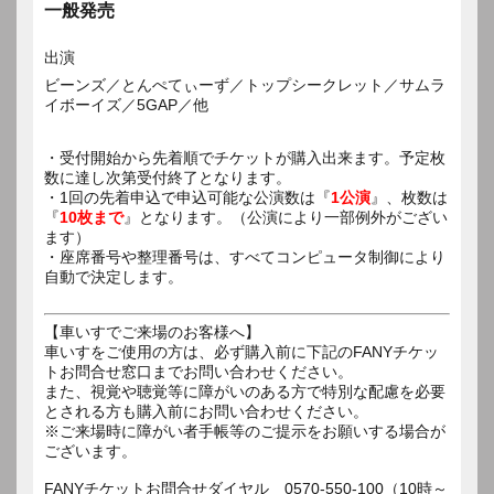
一般発売
出演
ビーンズ／とんぺてぃーず／トップシークレット／サムラ
イボーイズ／5GAP／他
・受付開始から先着順でチケットが購入出来ます。予定枚
数に達し次第受付終了となります。
・1回の先着申込で申込可能な公演数は『
1公演
』、枚数は
『
10枚まで
』となります。（公演により一部例外がござい
ます）
・座席番号や整理番号は、すべてコンピュータ制御により
自動で決定します。
【車いすでご来場のお客様へ】
車いすをご使用の方は、必ず購入前に下記のFANYチケッ
トお問合せ窓口までお問い合わせください。
また、視覚や聴覚等に障がいのある方で特別な配慮を必要
とされる方も購入前にお問い合わせください。
※ご来場時に障がい者手帳等のご提示をお願いする場合が
ございます。
FANYチケットお問合せダイヤル 0570-550-100（10時～